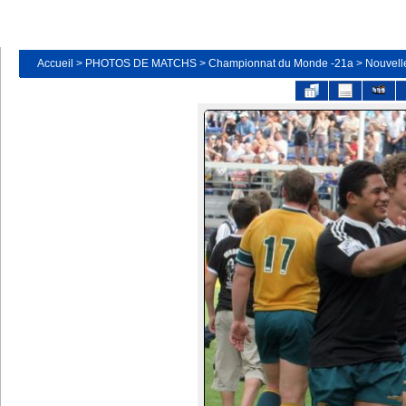
Accueil
>
PHOTOS DE MATCHS
>
Championnat du Monde -21a
>
Nouvelle