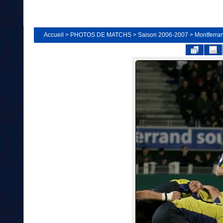
Accueil
>
PHOTOS DE MATCHS
>
Saison 2006-2007
>
Montferra