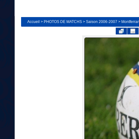
Accueil
>
PHOTOS DE MATCHS
>
Saison 2006-2007
>
Montferra