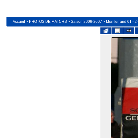
Accueil
>
PHOTOS DE MATCHS
>
Saison 2006-2007
>
Montferrand 61 - 