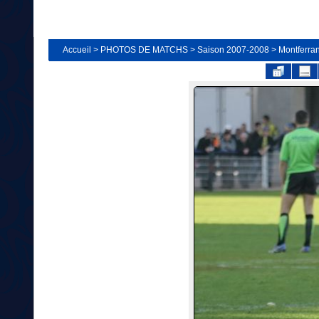
Accueil
>
PHOTOS DE MATCHS
>
Saison 2007-2008
>
Montferra