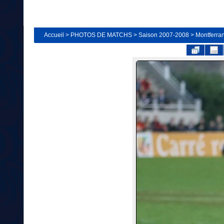
Accueil
>
PHOTOS DE MATCHS
>
Saison 2007-2008
>
Montferra