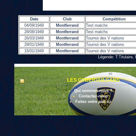
Date
Club
Compétition
04/09/1949
Montferrand
Test matchs
28/08/1949
Montferrand
Test matchs
26/03/1949
Montferrand
Tournoi des V nations
29/01/1949
Montferrand
Tournoi des V nations
15/01/1949
Montferrand
Tournoi des V nations
Légende: T:Titulaire
LES CYBERVULCANS
Qui sommes-nous ?
Contactez-nous
Faites votre pub ici