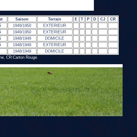
at
Saison
Terrain
E
T
P
D
CJ
CR
é
1949/1950
EXTERIEUR
é
1949/1950
EXTERIEUR
é
1948/1949
DOMICILE
é
1948/1949
EXTERIEUR
1948/1949
DOMICILE
une, CR:Carton Rouge.