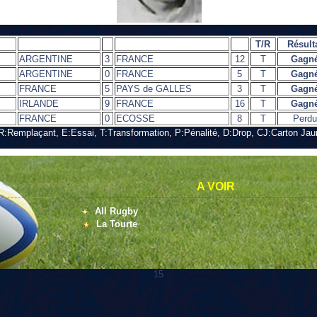
T/R
Résult
ARGENTINE
3
FRANCE
12
T
Gagn
ARGENTINE
0
FRANCE
5
T
Gagn
FRANCE
5
PAYS de GALLES
3
T
Gagn
IRLANDE
9
FRANCE
16
T
Gagn
FRANCE
0
ECOSSE
8
T
Perdu
, R:Remplaçant, E:Essai, T:Transformation, P:Pénalité, D:Drop, CJ:Carton Ja
A VOIR
All Rugby
La Tourte
15