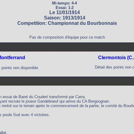
Mi-temps: 4-4
Essai: 1-2
Le 11/01/1914
Saison: 1913/1914
Competition: Championnat du Bourbonnais
Pas de composition d'équipe pour ce match
ontferrand
Clermontois (C.
Détail des points non 
 points non disponible.
n essai de Baret du Coudert transformé par Carra.
yant recrute le joueur Gandeboeuf qui arrive du CA Bergougnan.
entré sur le terrain après le commencement de la partie, le comité du Bourbo
 poule Sud avec 4 victoires.
llet.