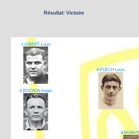
Résultat: Victoire
1-GIBERT Louis
4-PUECH Louis
6-ROCHON André
9-MURAT