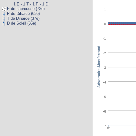
1 E - 1 T - 1 P - 1 D
E de Labrousse (73e)
1
P de Diharcé (63e)
T de Diharcé (37e)
D de Soleil (35e)
0
-1
Adversaire-Montferrand
-2
-3
-4
-5
-6
-7
0'