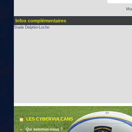
Mon
Infos complémentaires
Stade Delphin-Loche.
LES CYBERVULCANS
Qui sommes-nous ?