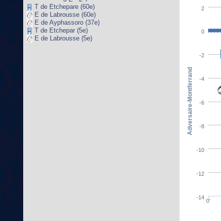
T de Etchepare (60e)
2
E de Labrousse (60e)
E de Ayphassoro (37e)
T de Etchepar (5e)
0
E de Labrousse (5e)
-2
Adversaire-Montferrand
-4
-6
-8
-10
-12
-14
0'