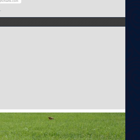
ghcharts.com
.