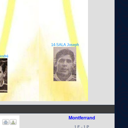
14-SALA Joseph
André
Montferrand
1 E - 1 P