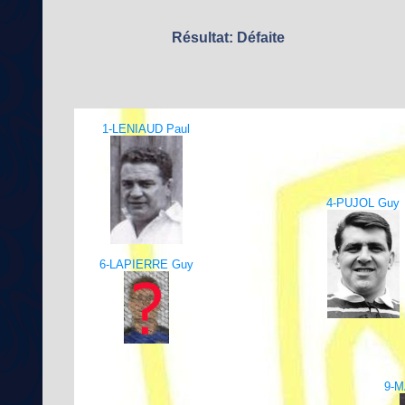
Résultat: Défaite
1-LENIAUD Paul
4-PUJOL Guy
6-LAPIERRE Guy
9-M