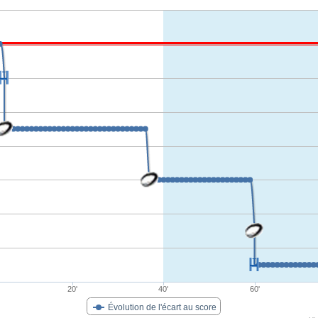
20'
40'
60'
Évolution de l'écart au score