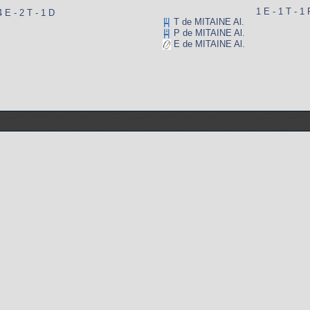
1 E - 1 T - 1 
4 E - 2 T - 1 D
T de MITAINE Al.
P de MITAINE Al.
E de MITAINE Al.