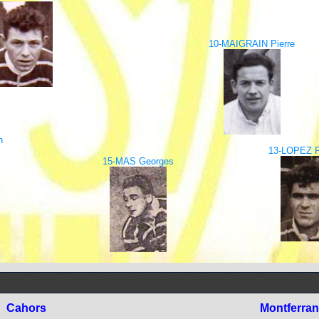
10-MAIGRAIN Pierre
n
13-LOPEZ F
15-MAS Georges
Cahors
Montferra