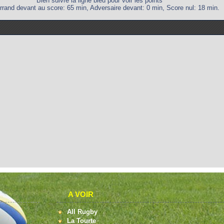
Bien suivre la ligne bleu pour voir les points
rrand devant au score: 65 min, Adversaire devant: 0 min, Score nul: 18 min.
A VOIR
All Rugby
La Tourte