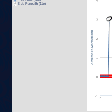
4
E de Penouilh (11e)
3
Adversaire-Montferrand
2
1
0
-1
0'