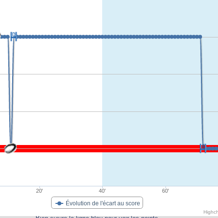
20'
40'
60'
Évolution de l'écart au score
Highc