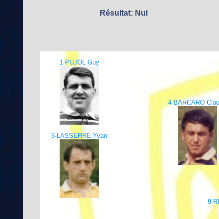
Résultat: Nul
1-PUJOL Guy
4-BARCARO Cla
6-LASSERRE Yvan
9-R