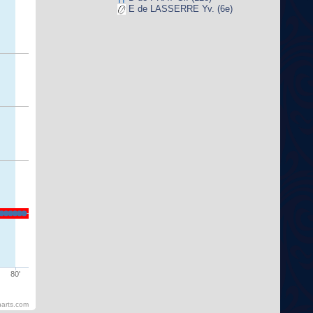
E de LASSERRE Yv. (6e)
80'
harts.com