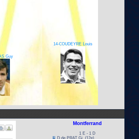
14-COUDEYRE Louis
AS Guy
Montferrand
1 E - 1 D
D de PRAT Gi. (12e)