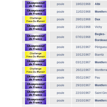
poule
18/02/1968
Albi
poule
11/02/1968
Montferr
poule
28/01/1968
Dax
poule
21/01/1968
Vichy
Begles-
poule
07/01/1968
Bordeau
poule
18/12/1967
Périgueu
poule
10/12/1967
Biarritz
poule
03/12/1967
Montferr
poule
26/11/1967
Montferr
poule
05/11/1967
Pau
poule
29/10/1967
Montferr
poule
22/10/1967
Saint Gir
poule
15/10/1967
Montferr