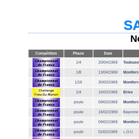
SA
N
Compétition
Phase
Date
1/4
20/04/1969
Toulouse
1/8
13/04/1969
Montferr
1/16
30/03/1969
Montferr
1/4
16/03/1969
Brive
poule
09/03/1969
Montferr
poule
16/02/1969
Bayonne
poule
09/02/1969
Montferr
poule
02/02/1969
L.O.U.