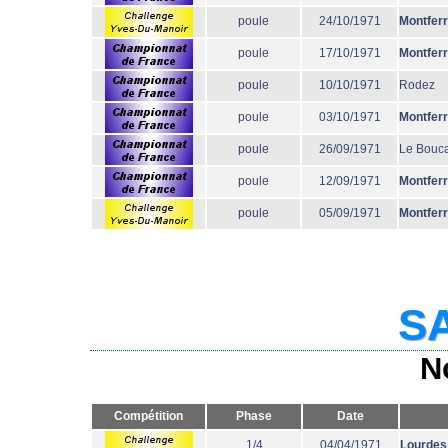
poule
24/10/1971
Montfer
poule
17/10/1971
Montfer
poule
10/10/1971
Rodez
poule
03/10/1971
Montfer
poule
26/09/1971
Le Bouc
poule
12/09/1971
Montfer
poule
05/09/1971
Montfer
SA
N
Compétition
Phase
Date
1/4
04/04/1971
Lourdes