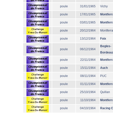
poule
31/01/1965
Vichy
poule
17/01/1965
Montferr
poule
03/01/1965
Montferr
poule
20/12/1964
Montferr
poule
13/12/1964
Foix
Begles-
poule
06/12/1964
Bordeau
poule
22/11/1964
Montferr
poule
15/11/1964
Auch
poule
08/11/1964
PUC
poule
01/11/1964
Montferr
poule
25/10/1964
Quillan
poule
11/10/1964
Montferr
poule
04/10/1964
Racing 