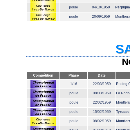
poule
04/10/1959
Perpign
poule
20/09/1959
Montferr
SA
N
Compétition
Phase
Date
1/16
22/03/1959
Racing 
poule
08/03/1959
La Roche
poule
22/02/1959
Montferr
poule
15/02/1959
Tyrosse
poule
08/02/1959
Montfer