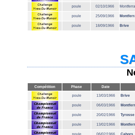
poule
02/10/1966
Montferr
poule
25/09/1966
Montferr
poule
18/09/1966
Brive
SA
N
Compétition
Phase
Date
poule
13/03/1966
Brive
poule
06/03/1966
Montfer
poule
20/02/1966
Tyrosse
poule
13/02/1966
Montfer
poule
06/02/1966
Cahors