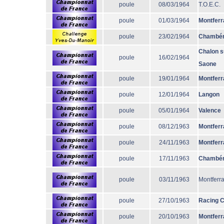
poule
08/03/1964
T.O.E.C.
poule
01/03/1964
Montferr
poule
23/02/1964
Chambé
Chalon s
poule
16/02/1964
Saone
poule
19/01/1964
Montferr
poule
12/01/1964
Langon
poule
05/01/1964
Valence
poule
08/12/1963
Montferr
poule
24/11/1963
Montferr
poule
17/11/1963
Chambé
poule
03/11/1963
Montferr
poule
27/10/1963
Racing 
poule
20/10/1963
Montferr