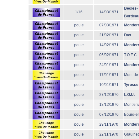
Begles-
1/16
14/03/1971
Bordea
poule
07/03/1971
Montfer
poule
21/02/1971
Dax
poule
14/02/1971
Montfer
poule
05/02/1971
T.O.E.C.
poule
24/01/1971
Montfer
poule
17/01/1971
Mont-de
poule
10/01/1971
Tyrosse
poule
27/12/1970
L.O.U.
poule
13/12/1970
Montferr
poule
07/12/1970
Bourg-e
poule
29/11/1970
Montfer
poule
22/11/1970
Graulhet