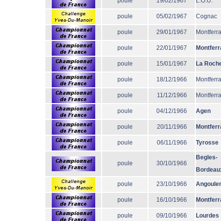
poule
19/02/1967
L.O.U.
poule
05/02/1967
Cognac
poule
29/01/1967
Montferr
poule
22/01/1967
Montferr
poule
15/01/1967
La Roche
poule
18/12/1966
Montferr
poule
11/12/1966
Montferr
poule
04/12/1966
Agen
poule
20/11/1966
Montferr
poule
06/11/1966
Tyrosse
Begles-
poule
30/10/1966
Bordeau
poule
23/10/1966
Angoule
poule
16/10/1966
Montferr
poule
09/10/1966
Lourdes