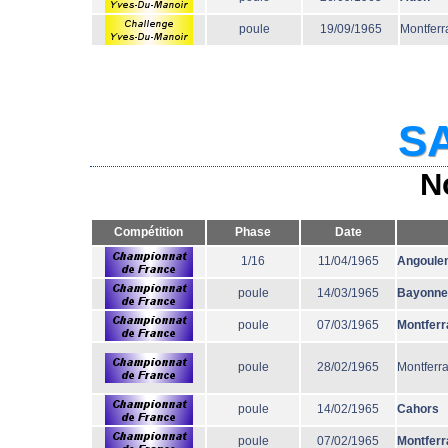
poule
19/09/1965
Montferr
SA
N
Compétition
Phase
Date
1/16
11/04/1965
Angoule
poule
14/03/1965
Bayonne
poule
07/03/1965
Montferr
poule
28/02/1965
Montferr
poule
14/02/1965
Cahors
poule
07/02/1965
Montferr