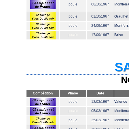
poule
08/10/1967
Montferr
poule
01/10/1967
Graulhet
poule
24/09/1967
Montferr
poule
17/09/1967
Brive
SA
N
Compétition
Phase
Date
poule
12/03/1967
Valence
poule
05/03/1967
Montferr
poule
25/02/1967
Montferr