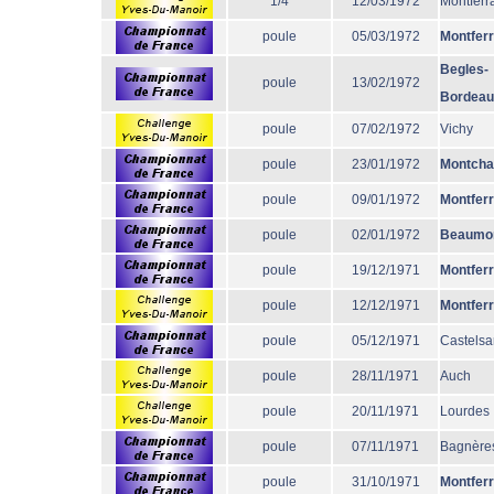
1/4
12/03/1972
Montferr
poule
05/03/1972
Montfer
Begles-
poule
13/02/1972
Bordeau
poule
07/02/1972
Vichy
poule
23/01/1972
Montcha
poule
09/01/1972
Montfer
poule
02/01/1972
Beaumo
poule
19/12/1971
Montfer
poule
12/12/1971
Montfer
poule
05/12/1971
Castelsa
poule
28/11/1971
Auch
poule
20/11/1971
Lourdes
poule
07/11/1971
Bagnère
poule
31/10/1971
Montfer