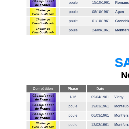
poule
15/10/1961
Romans
poule
08/10/1961
Agen
poule
01/10/1961
Grenobl
poule
24/09/1961
Montfer
SA
N
Compétition
Phase
Date
1/16
09/04/1961
Vichy
poule
19/03/1961
Montaub
poule
06/03/1961
Montferr
poule
12/02/1961
Montferr