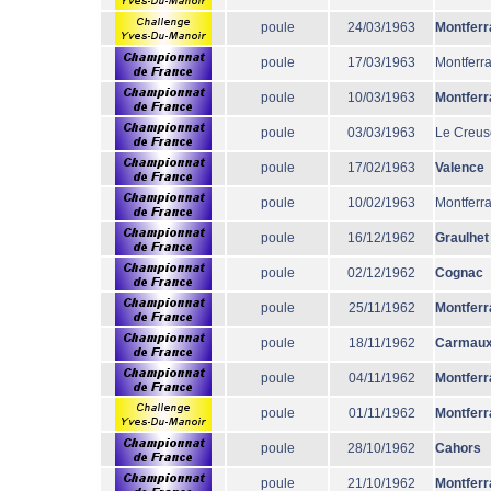
poule
24/03/1963
Montferr
poule
17/03/1963
Montferr
poule
10/03/1963
Montferr
poule
03/03/1963
Le Creus
poule
17/02/1963
Valence
poule
10/02/1963
Montferr
poule
16/12/1962
Graulhet
poule
02/12/1962
Cognac
poule
25/11/1962
Montferr
poule
18/11/1962
Carmau
poule
04/11/1962
Montferr
poule
01/11/1962
Montferr
poule
28/10/1962
Cahors
poule
21/10/1962
Montferr