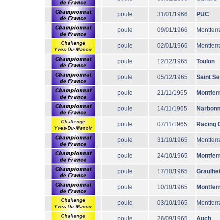
poule
31/01/1966
PUC
poule
09/01/1966
Montferr
poule
02/01/1966
Montferr
poule
12/12/1965
Toulon
poule
05/12/1965
Saint Se
poule
21/11/1965
Montfer
poule
14/11/1965
Narbon
poule
07/11/1965
Racing 
poule
31/10/1965
Montferr
poule
24/10/1965
Montfer
poule
17/10/1965
Graulhe
poule
10/10/1965
Montfer
poule
03/10/1965
Montferr
poule
26/09/1965
Auch