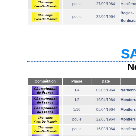
poule
27/09/1964
Montferr
Begles-
poule
22/09/1964
Bordeau
SA
N
Compétition
Phase
Date
1/4
03/05/1964
Narbonn
1/8
19/04/1964
Montferr
1/16
05/04/1964
Montferr
poule
22/03/1964
Montferr
poule
15/03/1964
Montferr