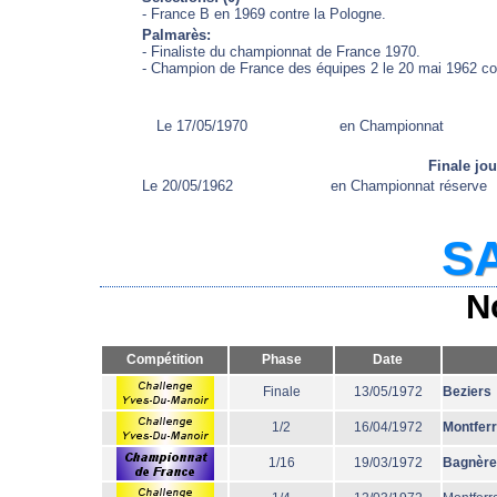
- France B en 1969 contre la Pologne.
Palmarès:
- Finaliste du championnat de France 1970.
- Champion de France des équipes 2 le 20 mai 1962 con
Le 17/05/1970
en Championnat
Finale jo
Le 20/05/1962
en Championnat réserve
SA
N
Compétition
Phase
Date
Finale
13/05/1972
Beziers
1/2
16/04/1972
Montfer
1/16
19/03/1972
Bagnère