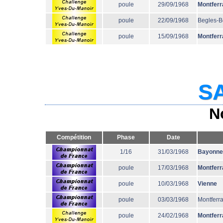
poule
29/09/1968
Montferr
poule
22/09/1968
Begles-B
poule
15/09/1968
Montferr
SA
N
Compétition
Phase
Date
1/16
31/03/1968
Bayonne
poule
17/03/1968
Montferr
poule
10/03/1968
Vienne
poule
03/03/1968
Montferr
poule
24/02/1968
Montferr