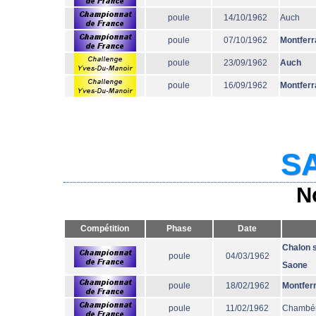
poule
14/10/1962
Auch
poule
07/10/1962
Montferr
poule
23/09/1962
Auch
poule
16/09/1962
Montferr
SA
N
Compétition
Phase
Date
Chalon 
poule
04/03/1962
Saone
poule
18/02/1962
Montfer
poule
11/02/1962
Chambé