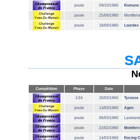
poule
09/10/1960
Romans
poule
25/09/1960
Montferr
poule
18/09/1960
Lourdes
SA
N
Compétition
Phase
Date
1/16
20/03/1960
Tyrosse
poule
13/03/1960
Agen
poule
06/03/1960
Lavelane
poule
22/02/1960
Montferr
poule
14/02/1960
Racing 