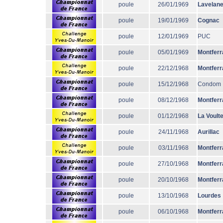
poule
26/01/1969
Lavelane
poule
19/01/1969
Cognac
poule
12/01/1969
PUC
poule
05/01/1969
Montferr
poule
22/12/1968
Montferr
poule
15/12/1968
Condom
poule
08/12/1968
Montferr
poule
01/12/1968
La Voult
poule
24/11/1968
Aurillac
poule
03/11/1968
Montferr
poule
27/10/1968
Montferr
poule
20/10/1968
Montferr
poule
13/10/1968
Lourdes
poule
06/10/1968
Montferr