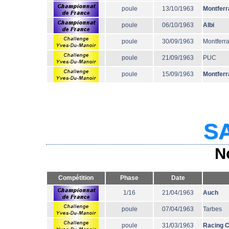
poule
13/10/1963
Montferr
poule
06/10/1963
Albi
poule
30/09/1963
Montferr
poule
21/09/1963
PUC
poule
15/09/1963
Montferr
SA
N
Compétition
Phase
Date
1/16
21/04/1963
Auch
poule
07/04/1963
Tarbes
poule
31/03/1963
Racing 