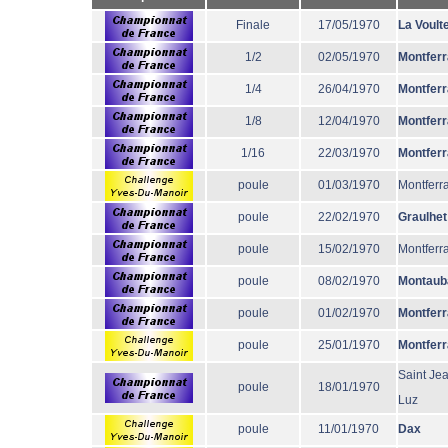
Finale
17/05/1970
La Voult
1/2
02/05/1970
Montfer
1/4
26/04/1970
Montfer
1/8
12/04/1970
Montfer
1/16
22/03/1970
Montfer
poule
01/03/1970
Montferr
poule
22/02/1970
Graulhet
poule
15/02/1970
Montferr
poule
08/02/1970
Montaub
poule
01/02/1970
Montfer
poule
25/01/1970
Montfer
Saint Je
poule
18/01/1970
Luz
poule
11/01/1970
Dax