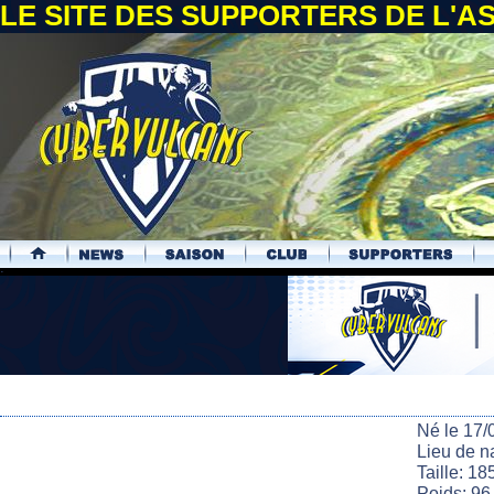
LE SITE DES SUPPORTERS DE L'
.
Né le 17/
Lieu de n
Taille: 18
Poids: 96