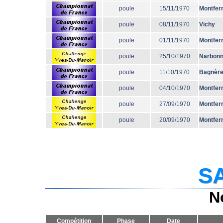
poule
15/11/1970
Montfer
poule
08/11/1970
Vichy
poule
01/11/1970
Montfer
poule
25/10/1970
Narbon
poule
11/10/1970
Bagnèr
poule
04/10/1970
Montfer
poule
27/09/1970
Montfer
poule
20/09/1970
Montfer
SA
N
Compétition
Phase
Date