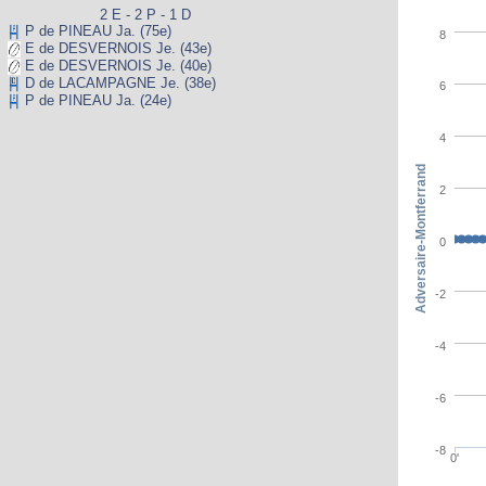
2 E - 2 P - 1 D
P de PINEAU Ja. (75e)
8
E de DESVERNOIS Je. (43e)
E de DESVERNOIS Je. (40e)
D de LACAMPAGNE Je. (38e)
6
P de PINEAU Ja. (24e)
4
Adversaire-Montferrand
2
0
-2
-4
-6
-8
0'