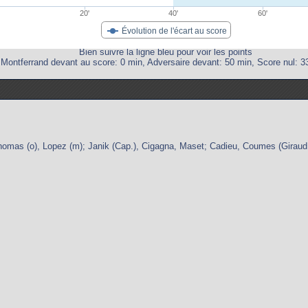
20'
40'
60'
Évolution de l'écart au score
Bien suivre la ligne bleu pour voir les points
Montferrand devant au score: 0 min, Adversaire devant: 50 min, Score nul: 3
mas (o), Lopez (m); Janik (Cap.), Cigagna, Maset; Cadieu, Coumes (Giraud, 