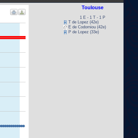
Toulouse
1 E - 1 T - 1 P
T de Lopez (42e)
E de Codorniou (42e)
P de Lopez (33e)