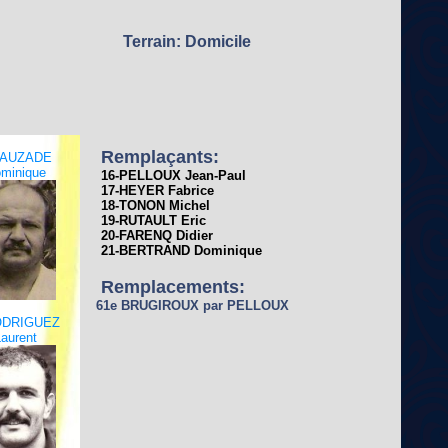
Terrain: Domicile
Remplaçants:
SAUZADE
minique
16-PELLOUX Jean-Paul
17-HEYER Fabrice
18-TONON Michel
19-RUTAULT Eric
20-FARENQ Didier
21-BERTRAND Dominique
Remplacements:
61e BRUGIROUX par PELLOUX
ODRIGUEZ
Laurent