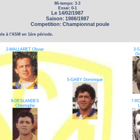
Mi-temps: 3-3
Essai: 0-1
Le 14/02/1987
Saison: 1986/1987
Competition: Championnat poule
ble à l'ASM en 1ére période.
2-MALLARET Olivier
3-
Do
5-GABY Dominique
8-DESLANDES
7-R
Christophe