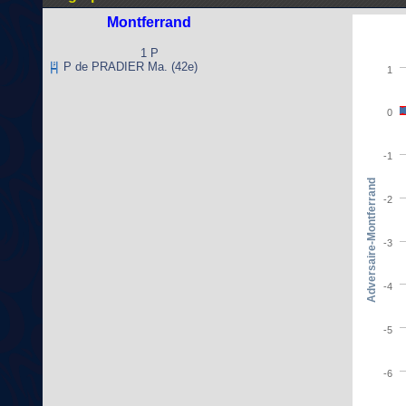
Montferrand
1 P
P de PRADIER Ma. (42e)
1
0
-1
Adversaire-Montferrand
-2
-3
-4
-5
-6