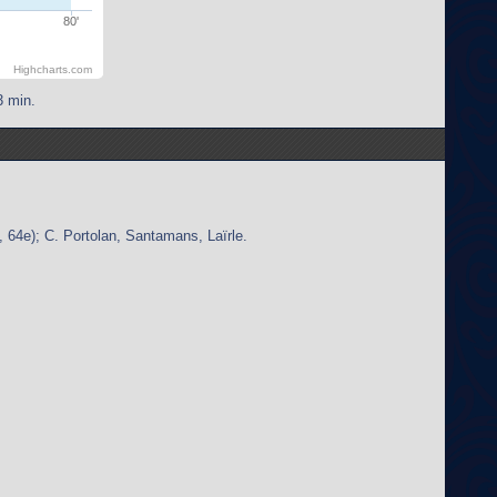
80'
Highcharts.com
3 min.
64e); C. Portolan, Santamans, Laïrle.