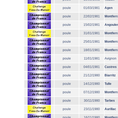
poule
01/03/1981
Agen
poule
22/02/1981
Montferr
poule
15/02/1981
Angoule
poule
31/01/1981
Montferr
poule
25/01/1981
Montferr
poule
18/01/1981
Montferr
poule
11/01/1981
Avignon
poule
04/01/1981
Castres
poule
21/12/1980
Biarritz
poule
14/12/1980
Tulle
poule
07/12/1980
Montferr
poule
30/11/1980
Tarbes
poule
23/11/1980
Aurillac
poule
16/11/1980
Montferr