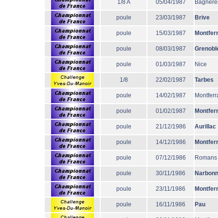
1/8 A
05/04/1987
Bagnère
poule
23/03/1987
Brive
poule
15/03/1987
Montfer
poule
08/03/1987
Grenobl
poule
01/03/1987
Nice
1/8
22/02/1987
Tarbes
poule
14/02/1987
Montferr
poule
01/02/1987
Montfer
poule
21/12/1986
Aurillac
poule
14/12/1986
Montfer
poule
07/12/1986
Romans
poule
30/11/1986
Narbon
poule
23/11/1986
Montfer
poule
16/11/1986
Pau