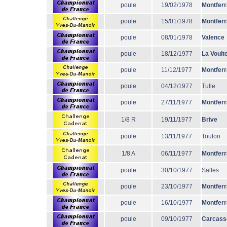
poule
19/02/1978
Montfer
poule
15/01/1978
Montfer
poule
08/01/1978
Valence
poule
18/12/1977
La Voult
poule
11/12/1977
Montfer
poule
04/12/1977
Tulle
poule
27/11/1977
Montfer
1/8 R
19/11/1977
Brive
poule
13/11/1977
Toulon
1/8 A
06/11/1977
Montfer
poule
30/10/1977
Salles
poule
23/10/1977
Montfer
poule
16/10/1977
Montfer
poule
09/10/1977
Carcass