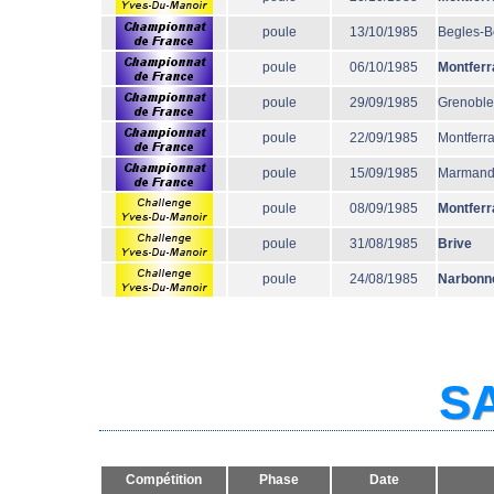
poule
13/10/1985
Begles-B
poule
06/10/1985
Montferr
poule
29/09/1985
Grenoble
poule
22/09/1985
Montferr
poule
15/09/1985
Marman
poule
08/09/1985
Montferr
poule
31/08/1985
Brive
poule
24/08/1985
Narbonn
SA
Compétition
Phase
Date