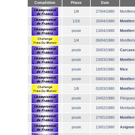
Compétition
Phase
Date
1/8
27/04/1980
Montferr
1/16
20/04/1980
Montfer
poule
13/04/1980
Montfer
1/4
06/04/1980
Montferr
poule
30/03/1980
Carcass
poule
23/03/1980
Montfer
poule
16/03/1980
Nice
poule
09/03/1980
Montfer
1/8
02/03/1980
Montfer
poule
24/02/1980
Périgueu
poule
10/02/1980
Montaub
poule
27/01/1980
Montfer
poule
13/01/1980
Avignon