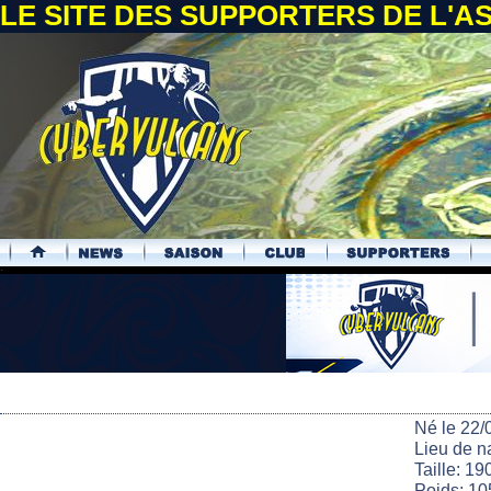
LE SITE DES SUPPORTERS DE L'
.
Né le 22/
Lieu de n
Taille: 19
Poids: 10