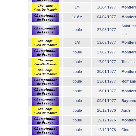
1/4
10/04/1977
Montfer
1/16 A
04/04/1977
Montfer
Saint Je
poule
27/03/1977
Luz
1/8
13/03/1977
Montfer
poule
27/02/1977
Montfer
poule
17/02/1977
Toulous
poule
30/01/1977
Montfer
poule
23/01/1977
Romans
poule
16/01/1977
Montfer
poule
09/01/1977
Bayonn
poule
26/12/1976
Auch
poule
19/12/1976
Montfer
poule
12/12/1976
Oloron