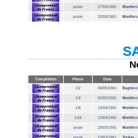
poule
27/09/1981
Montferr
poule
20/09/1981
Montferr
SA
N
Compétition
Phase
Date
1/2
09/05/1981
Bagnère
1/4
02/05/1981
Montferr
1/8
19/04/1981
Montferr
1/16
12/04/1981
Montferr
poule
29/03/1981
Montferr
poule
15/03/1981
Toulon