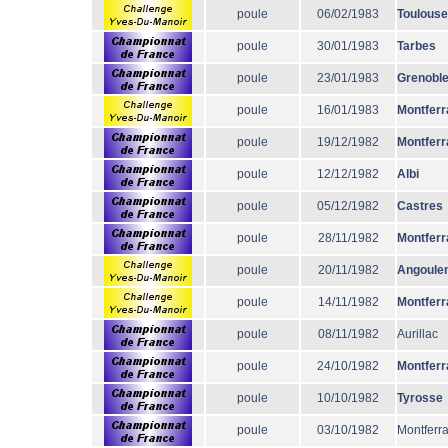
poule
06/02/1983
Toulouse
poule
30/01/1983
Tarbes
poule
23/01/1983
Grenobl
poule
16/01/1983
Montferr
poule
19/12/1982
Montferr
poule
12/12/1982
Albi
poule
05/12/1982
Castres
poule
28/11/1982
Montferr
poule
20/11/1982
Angoule
poule
14/11/1982
Montferr
poule
08/11/1982
Aurillac
poule
24/10/1982
Montferr
poule
10/10/1982
Tyrosse
poule
03/10/1982
Montferr