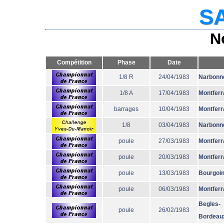
SA
N
Compétition
Phase
Date
1/8 R
24/04/1983
Narbonn
1/8 A
17/04/1983
Montferr
barrages
10/04/1983
Montferr
1/8
03/04/1983
Narbonn
poule
27/03/1983
Montferr
poule
20/03/1983
Montferr
poule
13/03/1983
Bourgoi
poule
06/03/1983
Montferr
Begles-
poule
26/02/1983
Bordeau