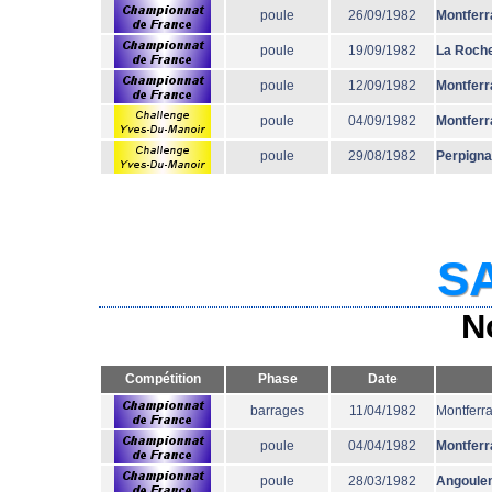
poule
26/09/1982
Montferr
poule
19/09/1982
La Roche
poule
12/09/1982
Montferr
poule
04/09/1982
Montferr
poule
29/08/1982
Perpign
SA
N
Compétition
Phase
Date
barrages
11/04/1982
Montferr
poule
04/04/1982
Montferr
poule
28/03/1982
Angoule