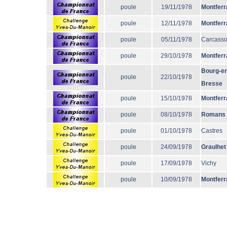
poule
19/11/1978
Montferr
poule
12/11/1978
Montferr
poule
05/11/1978
Carcass
poule
29/10/1978
Montferr
Bourg-en
poule
22/10/1978
Bresse
poule
15/10/1978
Montferr
poule
08/10/1978
Romans
poule
01/10/1978
Castres
poule
24/09/1978
Graulhet
poule
17/09/1978
Vichy
poule
10/09/1978
Montferr