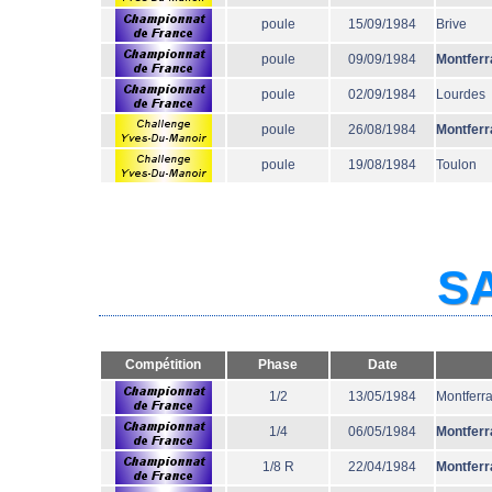
poule
15/09/1984
Brive
poule
09/09/1984
Montferr
poule
02/09/1984
Lourdes
poule
26/08/1984
Montferr
poule
19/08/1984
Toulon
SA
Compétition
Phase
Date
1/2
13/05/1984
Montferr
1/4
06/05/1984
Montferr
1/8 R
22/04/1984
Montferr