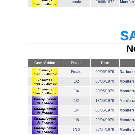
poule
16/09/1979
Montfer
SA
N
Compétition
Phase
Date
Finale
09/06/1979
Narbonn
1/2
03/06/1979
Montferr
1/4
20/05/1979
Montferr
1/2
13/05/1979
Montferr
1/4
06/05/1979
Montferr
1/8
29/04/1979
Montferr
1/16
22/04/1979
Montferr