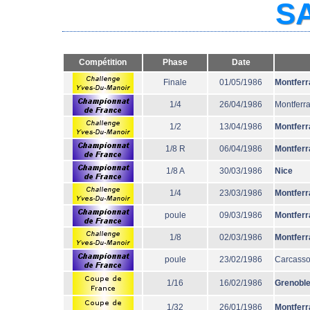
SA
Compétition
Phase
Date
Finale
01/05/1986
Montferr
1/4
26/04/1986
Montferr
1/2
13/04/1986
Montferr
1/8 R
06/04/1986
Montferr
1/8 A
30/03/1986
Nice
1/4
23/03/1986
Montferr
poule
09/03/1986
Montferr
1/8
02/03/1986
Montferr
poule
23/02/1986
Carcass
1/16
16/02/1986
Grenobl
1/32
26/01/1986
Montferr