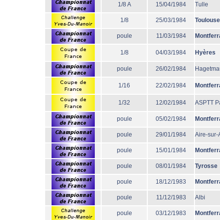
1/8 A
15/04/1984
Tulle
1/8
25/03/1984
Toulouse
poule
11/03/1984
Montferr
1/8
04/03/1984
Hyères
poule
26/02/1984
Hagetma
1/16
22/02/1984
Montferr
1/32
12/02/1984
ASPTT Pa
poule
05/02/1984
Montferr
poule
29/01/1984
Aire-sur
poule
15/01/1984
Montferr
poule
08/01/1984
Tyrosse
poule
18/12/1983
Montferr
poule
11/12/1983
Albi
poule
03/12/1983
Montferr