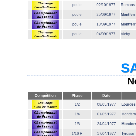
poule
02/10/1977
Romans
poule
25/09/1977
Montfer
poule
18/09/1977
Montfer
poule
04/09/1977
Vichy
SA
N
Compétition
Phase
Date
1/2
08/05/1977
Lourdes
1/4
01/05/1977
Montferr
1/8
24/04/1977
Montfer
1/16 R
17/04/1977
Tyrosse