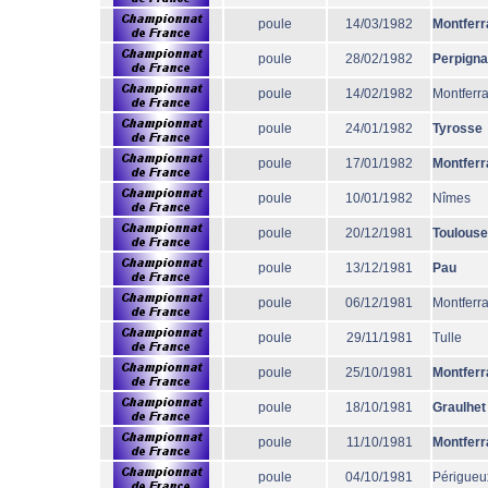
poule
14/03/1982
Montferr
poule
28/02/1982
Perpign
poule
14/02/1982
Montferr
poule
24/01/1982
Tyrosse
poule
17/01/1982
Montferr
poule
10/01/1982
Nîmes
poule
20/12/1981
Toulouse
poule
13/12/1981
Pau
poule
06/12/1981
Montferr
poule
29/11/1981
Tulle
poule
25/10/1981
Montferr
poule
18/10/1981
Graulhet
poule
11/10/1981
Montferr
poule
04/10/1981
Périgueu