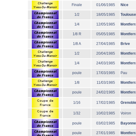
Finale
01/06/1985
Nice
1/2
18/05/1985
Toulouse
1/4
12/05/1985
Montferr
1/8 R
05/05/1985
Montferr
1/8 A
27/04/1985
Brive
1/2
20/04/1985
Montferr
1/4
24/03/1985
Montferr
poule
17/03/1985
Pau
1/8
11/03/1985
Montferr
poule
24/02/1985
Montferr
1/16
17/02/1985
Grenobl
1/32
10/02/1985
Voiron
poule
03/02/1985
Bayonne
poule
27/01/1985
Montferr