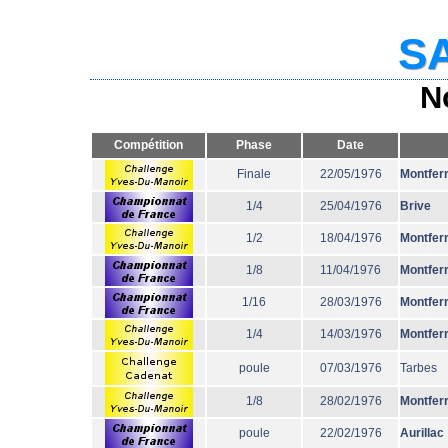
SA
N
Compétition
Phase
Date
Finale
22/05/1976
Montfer
1/4
25/04/1976
Brive
1/2
18/04/1976
Montfer
1/8
11/04/1976
Montfer
1/16
28/03/1976
Montfer
1/4
14/03/1976
Montfer
poule
07/03/1976
Tarbes
1/8
28/02/1976
Montfer
poule
22/02/1976
Aurillac