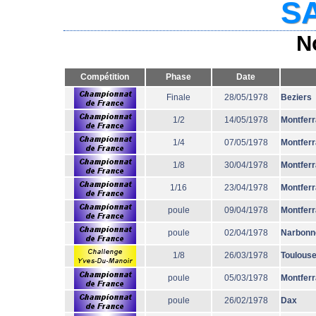
SA
N
Compétition
Phase
Date
Finale
28/05/1978
Beziers
1/2
14/05/1978
Montfer
1/4
07/05/1978
Montfer
1/8
30/04/1978
Montfer
1/16
23/04/1978
Montfer
poule
09/04/1978
Montfer
poule
02/04/1978
Narbonn
1/8
26/03/1978
Toulous
poule
05/03/1978
Montfer
poule
26/02/1978
Dax