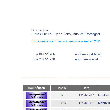
Biographie:
Autre club: Le Puy en Velay, Brioude, Romagnat.
Son interview sur www.cybervulcans.net en 2011
Le 01/05/1986
en Yves-du-Manoir
Le 28/05/1978
en Championnat
Compétition
Phase
Date
1/4
19/04/1987
Montferr
1/8 R
12/04/1987
Montfer