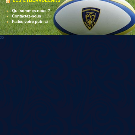
LES CYBERVULCANS
Qui sommes-nous ?
Contactez-nous
Faites votre pub ici
22