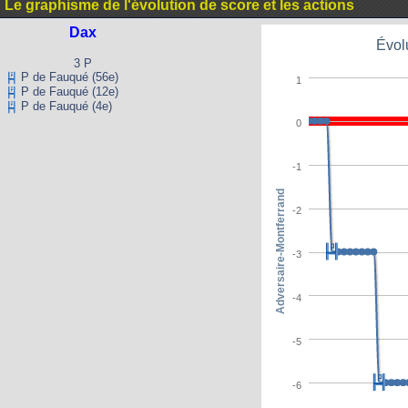
Le graphisme de l'évolution de score et les actions
Dax
Évol
3 P
P de Fauqué (56e)
1
P de Fauqué (12e)
P de Fauqué (4e)
0
-1
Adversaire-Montferrand
-2
-3
-4
-5
-6