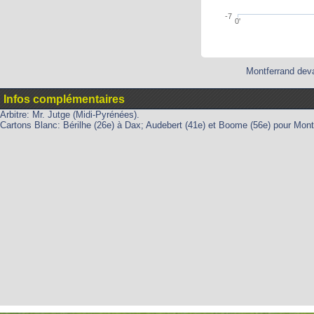
-7
0'
Montferrand deva
Infos complémentaires
Arbitre: Mr. Jutge (Midi-Pyrénées).
Cartons Blanc: Bérilhe (26e) à Dax; Audebert (41e) et Boome (56e) pour Mont