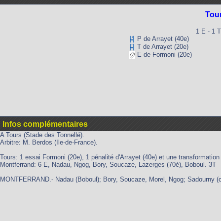
Tou
1 E - 1 T
P de Arrayet (40e)
T de Arrayet (20e)
E de Formoni (20e)
Infos complémentaires
A Tours (Stade des Tonnellé).
Arbitre: M. Berdos (Ile-de-France).
Tours: 1 essai Formoni (20e), 1 pénalité d'Arrayet (40e) et une transformation 
Montferrand: 6 E, Nadau, Ngog, Bory, Soucaze, Lazerges (70é), Boboul. 3T
MONTFERRAND.- Nadau (Boboul); Bory, Soucaze, Morel, Ngog; Sadourny (o), D