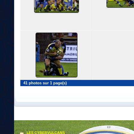
41 photos sur 1 page(s)
LES CYBERVULCANS