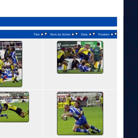
•
•
•
Titre
Nom du fichier
Date
Position