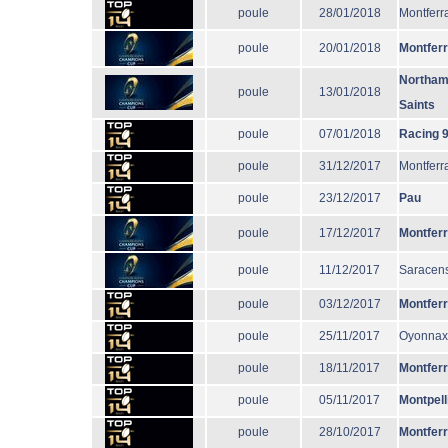
poule
28/01/2018
Montferr
poule
20/01/2018
Montfer
Northam
poule
13/01/2018
Saints
poule
07/01/2018
Racing 
poule
31/12/2017
Montferr
poule
23/12/2017
Pau
poule
17/12/2017
Montfer
poule
11/12/2017
Saracen
poule
03/12/2017
Montfer
poule
25/11/2017
Oyonnax
poule
18/11/2017
Montfer
poule
05/11/2017
Montpell
poule
28/10/2017
Montfer