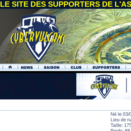
LE SITE DES SUPPORTERS DE L'
.
Né le 03/
Lieu de n
Taille: 17
Poids: 88