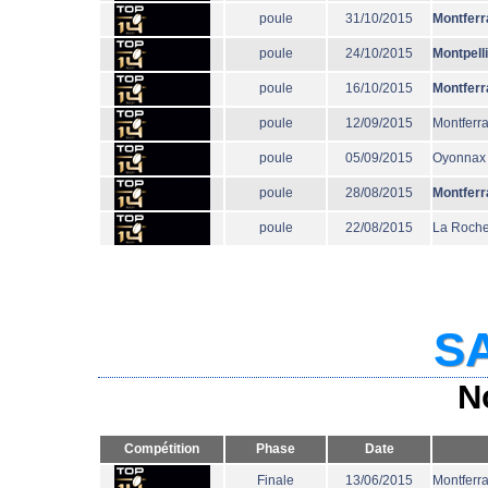
poule
31/10/2015
Montferr
poule
24/10/2015
Montpell
poule
16/10/2015
Montferr
poule
12/09/2015
Montferr
poule
05/09/2015
Oyonnax
poule
28/08/2015
Montferr
poule
22/08/2015
La Roche
SA
N
Compétition
Phase
Date
Finale
13/06/2015
Montferr