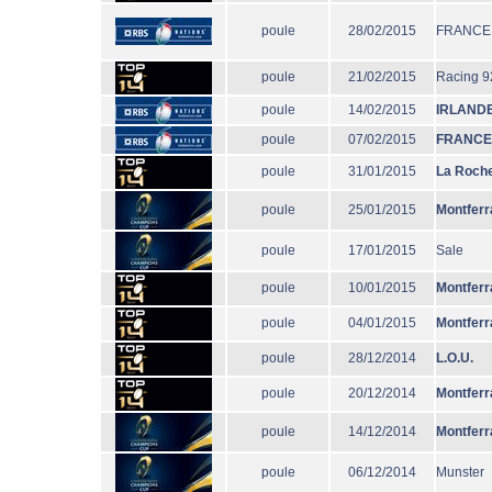
poule
28/02/2015
FRANCE
poule
21/02/2015
Racing 9
poule
14/02/2015
IRLAND
poule
07/02/2015
FRANCE
poule
31/01/2015
La Roche
poule
25/01/2015
Montferr
poule
17/01/2015
Sale
poule
10/01/2015
Montferr
poule
04/01/2015
Montferr
poule
28/12/2014
L.O.U.
poule
20/12/2014
Montferr
poule
14/12/2014
Montferr
poule
06/12/2014
Munster