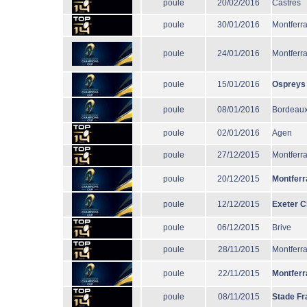
poule
20/02/2016
Castres
poule
30/01/2016
Montferr
poule
24/01/2016
Montferr
poule
15/01/2016
Ospreys
poule
08/01/2016
Bordeaux
poule
02/01/2016
Agen
poule
27/12/2015
Montferr
poule
20/12/2015
Montferr
poule
12/12/2015
Exeter C
poule
06/12/2015
Brive
poule
28/11/2015
Montferr
poule
22/11/2015
Montferr
poule
08/11/2015
Stade Fr