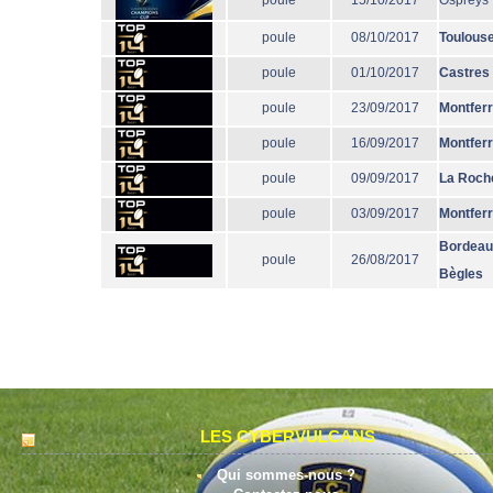
poule
15/10/2017
Ospreys
poule
08/10/2017
Toulous
poule
01/10/2017
Castres
poule
23/09/2017
Montfer
poule
16/09/2017
Montfer
poule
09/09/2017
La Roche
poule
03/09/2017
Montfer
Bordeau
poule
26/08/2017
Bègles
LES CYBERVULCANS
Qui sommes-nous ?