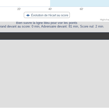
20'
40'
60'
Évolution de l'écart au score
Highcha
Bien suivre la ligne bleu pour voir les points
rand devant au score: 0 min, Adversaire devant: 81 min, Score nul: 2 min.