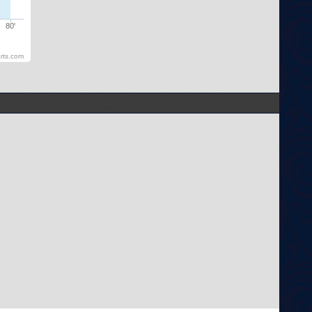
80'
rts.com