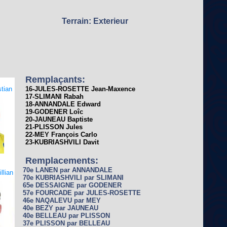
Terrain: Exterieur
Remplaçants:
tian
16-JULES-ROSETTE Jean-Maxence
17-SLIMANI Rabah
18-ANNANDALE Edward
19-GODENER Loîc
20-JAUNEAU Baptiste
21-PLISSON Jules
22-MEY François Carlo
23-KUBRIASHVILI Davit
Remplacements:
70e LANEN par ANNANDALE
llian
70e KUBRIASHVILI par SLIMANI
65e DESSAIGNE par GODENER
57e FOURCADE par JULES-ROSETTE
46e NAQALEVU par MEY
40e BEZY par JAUNEAU
40e BELLEAU par PLISSON
37e PLISSON par BELLEAU