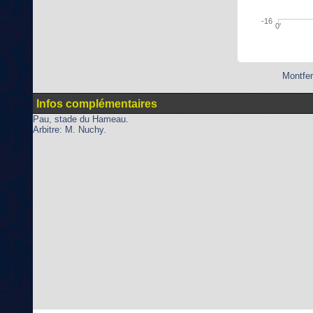
-16
0'
Montfer
Infos complémentaires
Pau, stade du Hameau.
Arbitre: M. Nuchy.