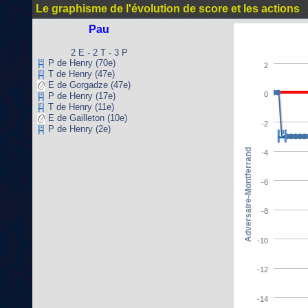
Le graphisme de l'évolution de score et les actions
Pau
2 E - 2 T - 3 P
P de Henry (70e)
2
T de Henry (47e)
E de Gorgadze (47e)
0
P de Henry (17e)
T de Henry (11e)
E de Gailleton (10e)
-2
P de Henry (2e)
Adversaire-Montferrand
-4
-6
-8
-10
-12
-14