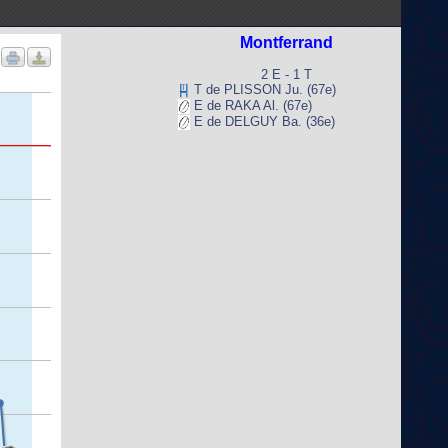
Montferrand
2 E - 1 T
T de PLISSON Ju. (67e)
E de RAKA Al. (67e)
E de DELGUY Ba. (36e)