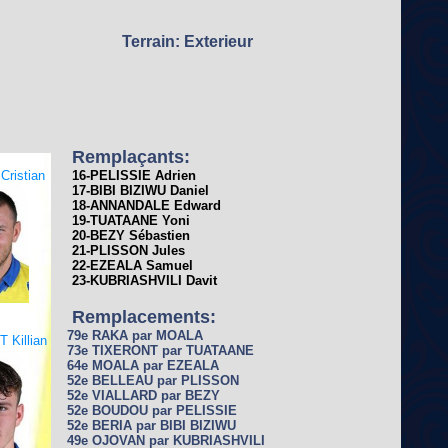
Terrain: Exterieur
Remplaçants:
ristian
16-PELISSIE Adrien
17-BIBI BIZIWU Daniel
18-ANNANDALE Edward
19-TUATAANE Yoni
20-BEZY Sébastien
21-PLISSON Jules
22-EZEALA Samuel
23-KUBRIASHVILI Davit
Remplacements:
79e RAKA par MOALA
 Killian
73e TIXERONT par TUATAANE
64e MOALA par EZEALA
52e BELLEAU par PLISSON
52e VIALLARD par BEZY
52e BOUDOU par PELISSIE
52e BERIA par BIBI BIZIWU
49e OJOVAN par KUBRIASHVILI