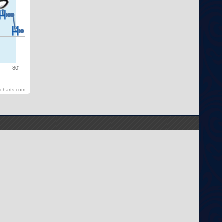
80'
hcharts.com