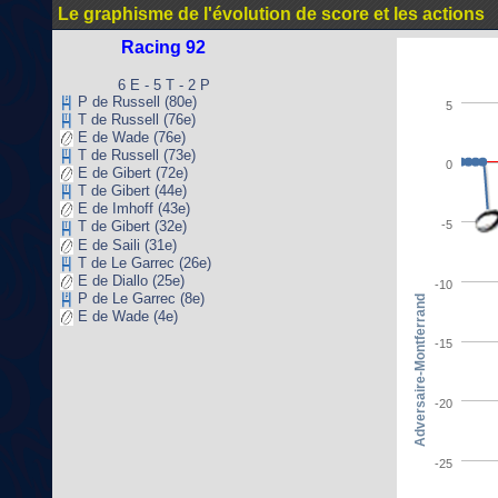
Le graphisme de l'évolution de score et les actions
Racing 92
6 E - 5 T - 2 P
P de Russell (80e)
5
T de Russell (76e)
E de Wade (76e)
T de Russell (73e)
0
E de Gibert (72e)
T de Gibert (44e)
E de Imhoff (43e)
-5
T de Gibert (32e)
E de Saili (31e)
T de Le Garrec (26e)
E de Diallo (25e)
-10
P de Le Garrec (8e)
Adversaire-Montferrand
E de Wade (4e)
-15
-20
-25