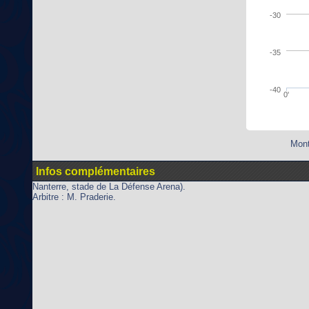
-30
-35
-40
0'
Mont
Infos complémentaires
Nanterre, stade de La Défense Arena).
Arbitre : M. Praderie.