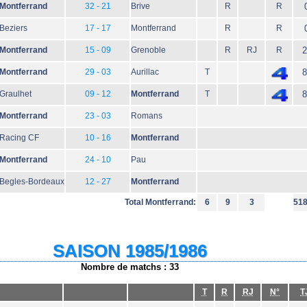
Montferrand
32 - 21
Brive
R
R
Beziers
17 - 17
Montferrand
R
R
Montferrand
15 - 09
Grenoble
R
RJ
R
2
Montferrand
29 - 03
Aurillac
T
8
Graulhet
09 - 12
Montferrand
T
8
Montferrand
23 - 03
Romans
Racing CF
10 - 16
Montferrand
Montferrand
24 - 10
Pau
Begles-Bordeaux
12 - 27
Montferrand
Total Montferrand:
6
9
3
51
SAISON 1985/1986
Nombre de matchs : 33
T
R
RJ
N°
T