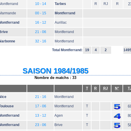
Montferrand
10 - 14
Tarbes
R
RJ
R
2
Marmande
00 - 15
Montferrand
Montferrand
16 - 12
Aurillac
Brive
21 - 06
Montferrand
Narbonne
32 - 16
Montferrand
Total Montferrand:
19
4
2
149
SAISON 1984/1985
Nombre de matchs : 33
T
R
RJ
N°
T
Nice
21 - 16
Montferrand
Toulouse
17 - 06
Montferrand
T
6
Montferrand
13 - 12
Agen
T
8
Montferrand
23 - 06
Brive
T
5