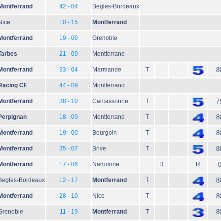
Montferrand
42 - 04
Begles-Bordeaux
Nice
10 - 15
Montferrand
Montferrand
19 - 06
Grenoble
Tarbes
21 - 09
Montferrand
Montferrand
33 - 04
Marmande
T
8
Racing CF
44 - 09
Montferrand
Montferrand
38 - 10
Carcassonne
T
7
Perpignan
18 - 09
Montferrand
T
8
Montferrand
19 - 00
Bourgoin
T
8
Montferrand
35 - 07
Brive
T
8
Montferrand
17 - 06
Narbonne
R
R
Begles-Bordeaux
12 - 17
Montferrand
T
8
Montferrand
28 - 10
Nice
T
8
Grenoble
11 - 19
Montferrand
T
8