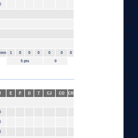
3
5mn
1
0
0
0
0
0
0
5 pts
0
J
E
P
D
T
CJ
CO
CR
9
0
8