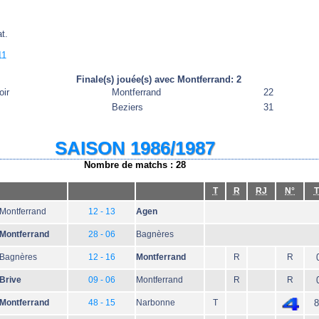
t.
11
Finale(s) jouée(s) avec Montferrand: 2
oir
Montferrand
22
Beziers
31
SAISON 1986/1987
Nombre de matchs : 28
T
R
RJ
N°
T
Montferrand
12 - 13
Agen
Montferrand
28 - 06
Bagnères
Bagnères
12 - 16
Montferrand
R
R
Brive
09 - 06
Montferrand
R
R
Montferrand
48 - 15
Narbonne
T
8