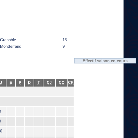
Grenoble
15
Montferrand
9
Effectif saison en cours
J
E
P
D
T
CJ
CO
CR
0
0
0