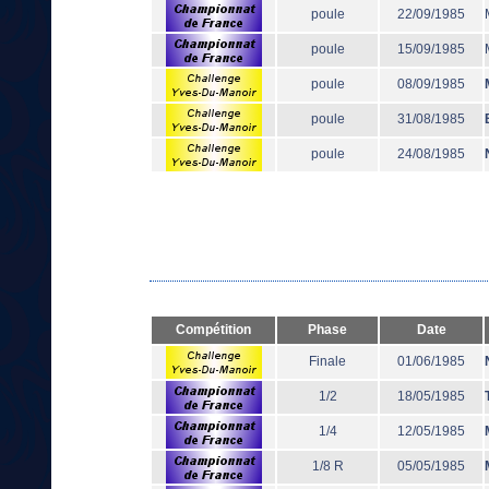
poule
22/09/1985
poule
15/09/1985
poule
08/09/1985
poule
31/08/1985
poule
24/08/1985
Compétition
Phase
Date
Finale
01/06/1985
1/2
18/05/1985
1/4
12/05/1985
1/8 R
05/05/1985