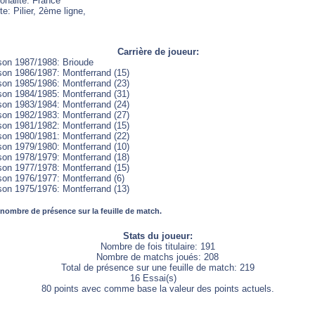
onalité: France
e: Pilier, 2ème ligne,
Carrière de joueur:
son 1987/1988: Brioude
son 1986/1987: Montferrand (15)
son 1985/1986: Montferrand (23)
son 1984/1985: Montferrand (31)
son 1983/1984: Montferrand (24)
son 1982/1983: Montferrand (27)
son 1981/1982: Montferrand (15)
son 1980/1981: Montferrand (22)
son 1979/1980: Montferrand (10)
son 1978/1979: Montferrand (18)
son 1977/1978: Montferrand (15)
son 1976/1977: Montferrand (6)
son 1975/1976: Montferrand (13)
 nombre de présence sur la feuille de match.
Stats du joueur:
Nombre de fois titulaire: 191
Nombre de matchs joués: 208
Total de présence sur une feuille de match: 219
16 Essai(s)
80 points avec comme base la valeur des points actuels.