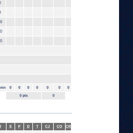
0
0
9
0
0
8mn
0
0
0
0
0
0
0
0 pts
0
J
E
P
D
T
CJ
CO
CR