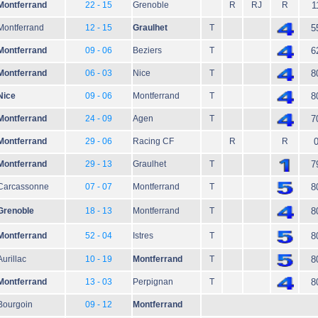
Montferrand
22 - 15
Grenoble
R
RJ
R
1
Montferrand
12 - 15
Graulhet
T
5
Montferrand
09 - 06
Beziers
T
6
Montferrand
06 - 03
Nice
T
8
Nice
09 - 06
Montferrand
T
8
Montferrand
24 - 09
Agen
T
7
Montferrand
29 - 06
Racing CF
R
R
Montferrand
29 - 13
Graulhet
T
7
Carcassonne
07 - 07
Montferrand
T
8
Grenoble
18 - 13
Montferrand
T
8
Montferrand
52 - 04
Istres
T
8
Aurillac
10 - 19
Montferrand
T
8
Montferrand
13 - 03
Perpignan
T
8
Bourgoin
09 - 12
Montferrand