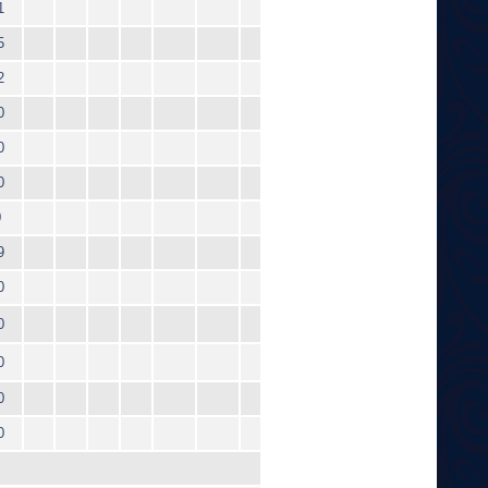
1
5
2
0
0
0
0
9
0
0
0
0
0