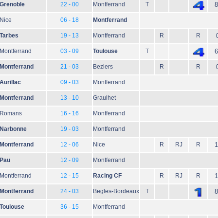
Grenoble
22 - 00
Montferrand
T
8
Nice
06 - 18
Montferrand
Tarbes
19 - 13
Montferrand
R
R
Montferrand
03 - 09
Toulouse
T
6
Montferrand
21 - 03
Beziers
R
R
Aurillac
09 - 03
Montferrand
Montferrand
13 - 10
Graulhet
Romans
16 - 16
Montferrand
Narbonne
19 - 03
Montferrand
Montferrand
12 - 06
Nice
R
RJ
R
1
Pau
12 - 09
Montferrand
Montferrand
12 - 15
Racing CF
R
RJ
R
1
Montferrand
24 - 03
Begles-Bordeaux
T
8
Toulouse
36 - 15
Montferrand