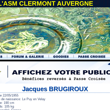
 L'ASM CLERMONT AUVERGNE
Jacques BRUGIROUX
le 22/05/1955
u de naissance: Le Puy en Velay
lle: 190 cm
ds: 105 kg