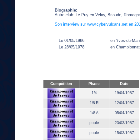
Biographie:
Autre club: Le Puy en Velay, Brioude, Romagna
Son interview sur www.cybervulcans.net en 20
Le 01/05/1986
en Yves-du-Man
Le 28/05/1978
en Championnat
Compétition
Phase
Date
1/4
19/04/1987
1/8 R
12/04/1987
1/8 A
05/04/1987
poule
23/03/1987
poule
15/03/1987