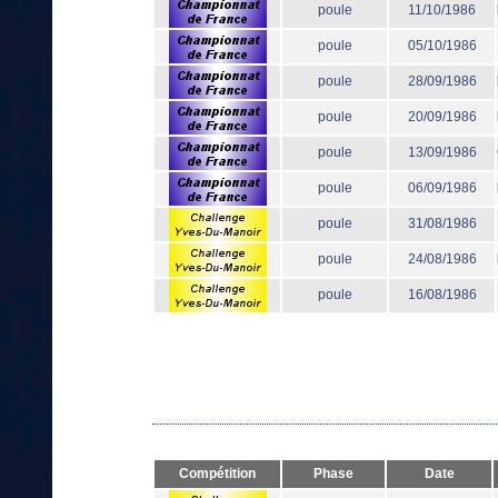
poule
11/10/1986
poule
05/10/1986
poule
28/09/1986
poule
20/09/1986
poule
13/09/1986
poule
06/09/1986
poule
31/08/1986
poule
24/08/1986
poule
16/08/1986
Compétition
Phase
Date