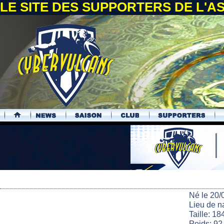
LE SITE DES SUPPORTERS DE L'
.
Né le 20/
Lieu de n
Taille: 18
Poids: 92