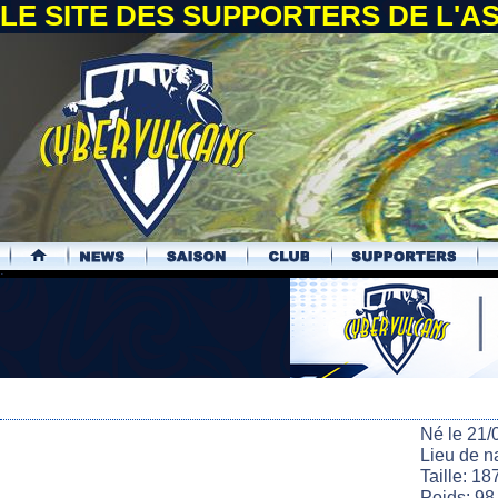
LE SITE DES SUPPORTERS DE L'
.
Né le 21/
Lieu de n
Taille: 18
Poids: 98