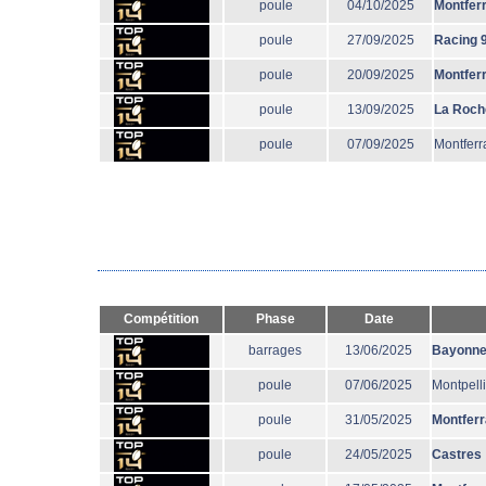
poule
04/10/2025
Montfer
poule
27/09/2025
Racing 
poule
20/09/2025
Montfer
poule
13/09/2025
La Roch
poule
07/09/2025
Montferr
Compétition
Phase
Date
barrages
13/06/2025
Bayonn
poule
07/06/2025
Montpelli
poule
31/05/2025
Montfer
poule
24/05/2025
Castres