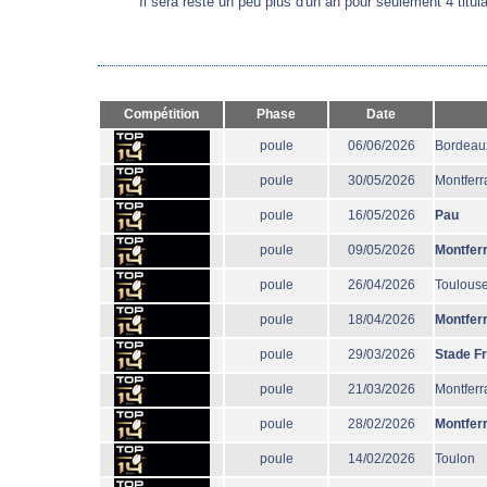
Il sera resté un peu plus d'un an pour seulement 4 titula
Compétition
Phase
Date
poule
06/06/2026
Bordeau
poule
30/05/2026
Montferr
poule
16/05/2026
Pau
poule
09/05/2026
Montfer
poule
26/04/2026
Toulous
poule
18/04/2026
Montfer
poule
29/03/2026
Stade F
poule
21/03/2026
Montferr
poule
28/02/2026
Montfer
poule
14/02/2026
Toulon