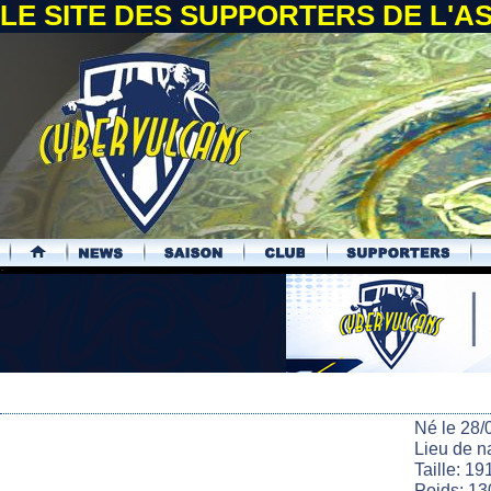
LE SITE DES SUPPORTERS DE L'
.
Né le 28/
Lieu de n
Taille: 19
Poids: 13