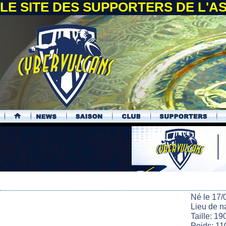
LE SITE DES SUPPORTERS DE L'
.
Né le 17/
Lieu de n
Taille: 19
Poids: 11