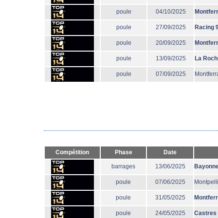
poule
04/10/2025
Montfer
poule
27/09/2025
Racing 
poule
20/09/2025
Montfer
poule
13/09/2025
La Roch
poule
07/09/2025
Montferr
Compétition
Phase
Date
barrages
13/06/2025
Bayonn
poule
07/06/2025
Montpell
poule
31/05/2025
Montfer
poule
24/05/2025
Castres