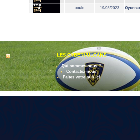
poule
19/08/2023
Oyonna
LES CYBERVULCANS
Qui sommes-nous ?
Contactez-nous
Faites votre pub ici