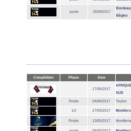
Bordeau
poule
26/08/2017
Bègles
Compétition
Phase
Date
AFRIQUE
17/06/2017
SUD
Finale
04/06/2017
Toulon
1/2
27/05/2017
Montferr
Finale
13/05/2017
Montferr
poule
06/05/2017
Montferr