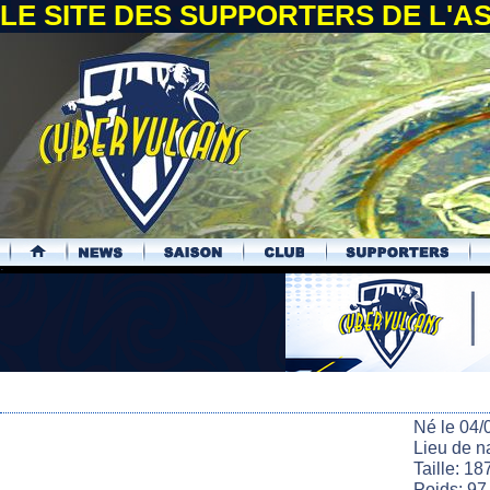
LE SITE DES SUPPORTERS DE L'
.
Né le 04/
Lieu de n
Taille: 18
Poids: 97