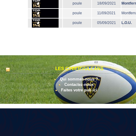
poule
18/09/2021
Montfer
poule
11/09/2021
Montferr
poule
05/09/2021
L.O.U.
LES CYBERVULCANS
Qui sommes-nous ?
Contactez-nous
Faites votre pub ici