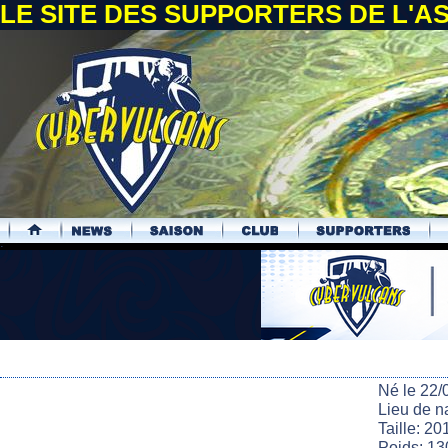
LE SITE DES SUPPORTERS DE L'
.
Né le 22/
Lieu de n
Taille: 20
Poids: 13