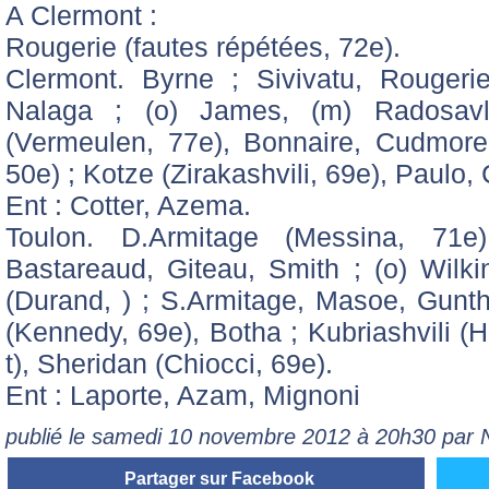
A Clermont :
Rougerie (fautes répétées, 72e).
Clermont. Byrne ; Sivivatu, Rougerie
Nalaga ; (o) James, (m) Radosavl
(Vermeulen, 77e), Bonnaire, Cudmore 
50e) ; Kotze (Zirakashvili, 69e), Paulo
Ent : Cotter, Azema.
Toulon. D.Armitage (Messina, 71e
Bastareaud, Giteau, Smith ; (o) Wilki
(Durand, ) ; S.Armitage, Masoe, Gunt
(Kennedy, 69e), Botha ; Kubriashvili (H
t), Sheridan (Chiocci, 69e).
Ent : Laporte, Azam, Mignoni
publié le samedi 10 novembre 2012 à 20h30 par
Partager sur Facebook