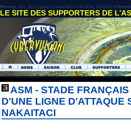
Warning
: array_keys() expects parameter 1 to be array, null given in
/home/c
LE SITE DES SUPPORTERS DE L'
.
ASM - STADE FRANÇAIS 
D'UNE LIGNE D'ATTAQUE
NAKAITACI