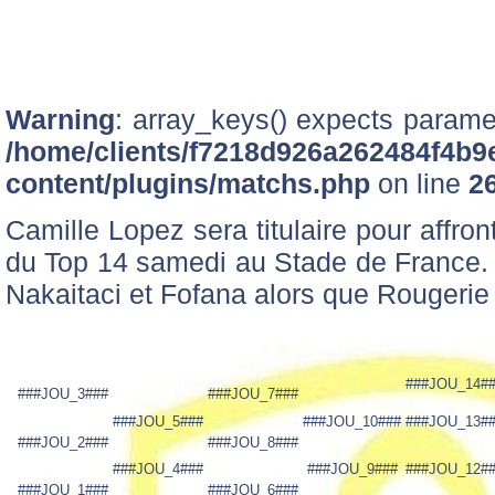
Warning
: array_keys() expects paramet
/home/clients/f7218d926a262484f4b9
content/plugins/matchs.php
on line
2
Camille Lopez sera titulaire pour affron
du Top 14 samedi au Stade de France. 
Nakaitaci et Fofana alors que Rougerie 
###JOU_14#
###JOU_3###
###JOU_7###
###JOU_5###
###JOU_10###
###JOU_13#
###JOU_2###
###JOU_8###
###JOU_4###
###JOU_9###
###JOU_12#
###JOU_1###
###JOU_6###