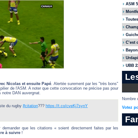
ASM 55
Montfe
Toutes
Champi
Guiche
C’est 
Bayonn
Urdapi
UBB 22
Le
vec Nicolas et ensuite Papé
. Alertée surement par les "très bons"
lier de l'ASM. A noter que cette convocation ne précise pas pour
 notre DAN auvergnat.
Nombre d
uste du rugby
#citation
???
https://t.co/cveKj7synY
Votez po
Fa
 demander que les citations « soient directement faites par les
ire à suivre
!