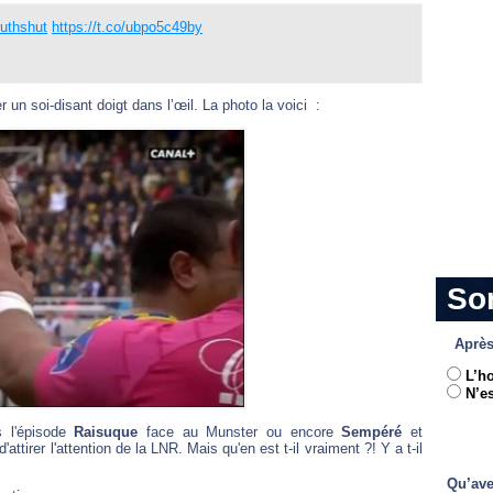
uthshut
https://t.co/ubpo5c49by
un soi-disant doigt dans l’œil. La photo la voici :
So
Après
L’h
N’es
 l'épisode
Raisuque
face au Munster ou encore
Sempéré
et
attirer l'attention de la LNR. Mais qu'en est t-il vraiment ?! Y a t-il
Qu’ave