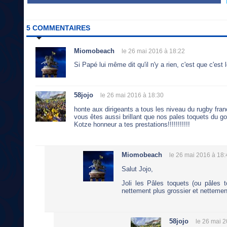
5 COMMENTAIRES
Miomobeach
le 26 mai 2016 à 18:22
Si Papé lui même dit qu'il n'y a rien, c'est que c'es
58jojo
le 26 mai 2016 à 18:30
honte aux dirigeants a tous les niveau du rugby fran
vous êtes aussi brillant que nos pales toquets du 
Kotze honneur a tes prestations!!!!!!!!!!!
Miomobeach
le 26 mai 2016 à 18:
Salut Jojo,
Joli les Pâles toquets (ou pâles 
nettement plus grossier et nettemen
58jojo
le 26 mai 