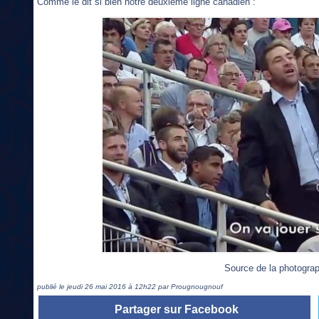
Comme le dit si bien notre deuxième ligne canadien :
Source de la photograp
publié le jeudi 26 mai 2016 à 12h22 par Prougnougnouf
Partager sur Facebook