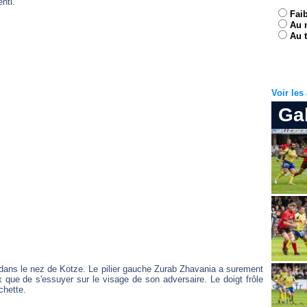
nti.
Fai
Au 
Au t
Voir le
Ga
t dans le nez de Kotze. Le pilier gauche Zurab Zhavania a surement
que de s'essuyer sur le visage de son adversaire. Le doigt frôle
chette.