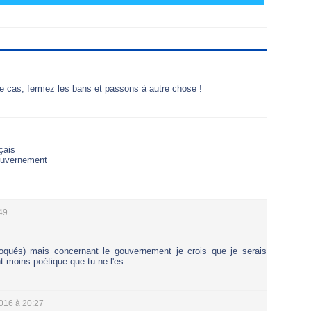
t le cas, fermez les bans et passons à autre chose !
çais
gouvernement
49
toqués) mais concernant le gouvernement je crois que je serais
t moins poétique que tu ne l'es.
2016 à 20:27