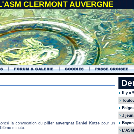
 L'ASM CLERMONT AUVERGNE
De
Il y a
Toulou
Falgou
3 jeun
Bayonn
nnoncé la convocation du
pilier auvergnat Daniel Kotze
pour un
 18ème minute.
L’ASM 