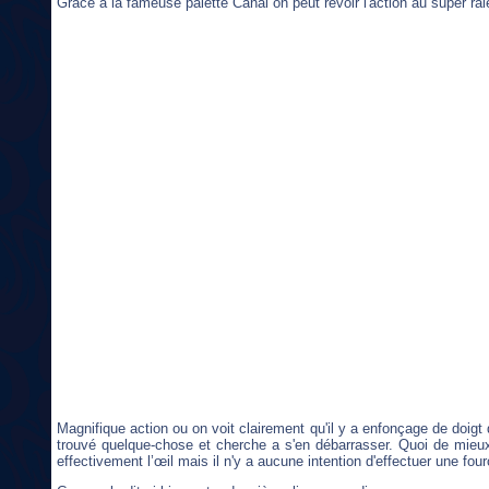
Grâce à la fameuse palette Canal on peut revoir l'action au super rale
Magnifique action ou on voit clairement qu'il y a enfonçage de doig
trouvé quelque-chose et cherche a s'en débarrasser. Quoi de mieux 
effectivement l’œil mais il n'y a aucune intention d'effectuer une four