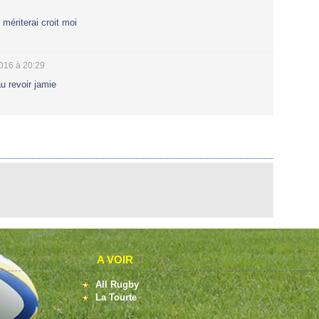
e mériterai croit moi
2016 à 20:29
u revoir jamie
A VOIR
All Rugby
La Tourte