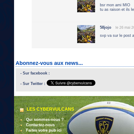
bsr mon ami MIO
tu as raison et ils l
58jojo
le 26 mai 
svp va sur le post a
Abonnez-vous aux news...
- Sur facebook :
- Sur Twitter :
LES CYBERVULCANS
Qui sommes-nous ?
Contactez-nous
Faites votre pub ici