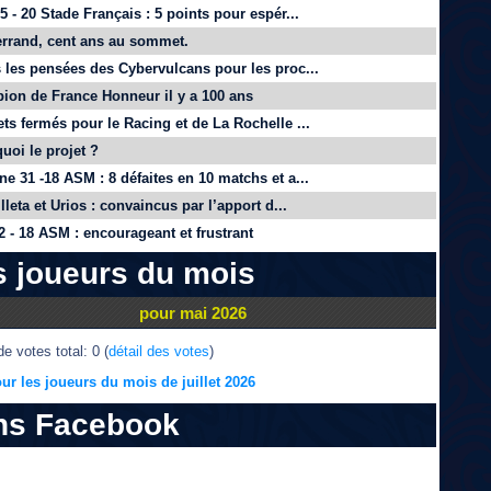
 - 20 Stade Français : 5 points pour espér...
rrand, cent ans au sommet.
 les pensées des Cybervulcans pour les proc...
on de France Honneur il y a 100 ans
ts fermés pour le Racing et de La Rochelle ...
quoi le projet ?
e 31 -18 ASM : 8 défaites en 10 matchs et a...
lleta et Urios : convaincus par l’apport d...
 - 18 ASM : encourageant et frustrant
s joueurs du mois
pour mai 2026
e votes total: 0 (
détail des votes
)
ur les joueurs du mois de juillet 2026
ns Facebook