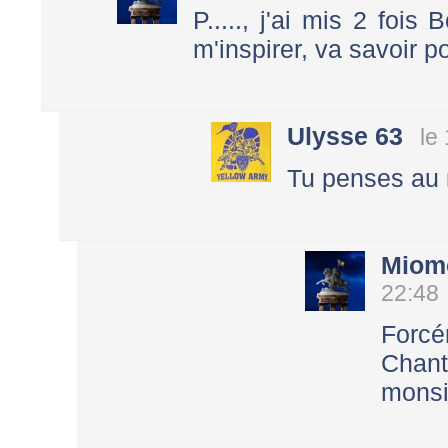
P....., j'ai mis 2 fois
m'inspirer, va savoir p
Ulysse 63
le
Tu penses au 
Miom
22:48
Forcé
Chant
monsi