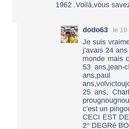
1962 .Voilà,vous savez
dodo63
le 19
Je suis vraime
j'avais 24 ans
monde mais c
53 ans,jean-
ans,pau
ans,volvictou
25 ans, Charl
prougnougnouf
c'est un pingo
CECI EST D
2° DEGRé B