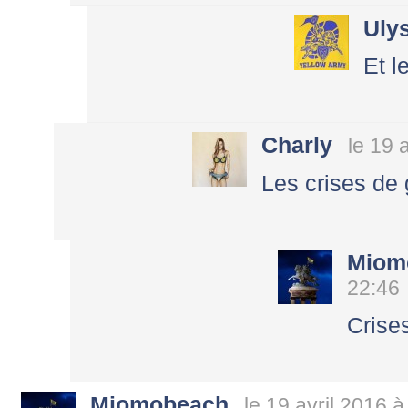
Uly
Et l
Charly
le 19 
Les crises de
Miom
22:46
Crises
Miomobeach
le 19 avril 2016 à