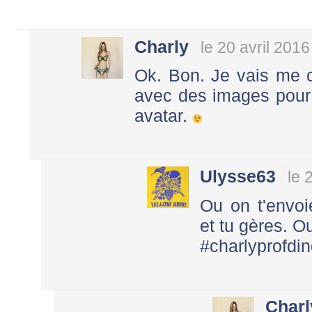
Charly
le 20 avril 2016
Ok. Bon. Je vais me col
avec des images pour
avatar.
Ulysse63
le 
Ou on t'envo
et tu gères. 
#charlyprofdi
Charl