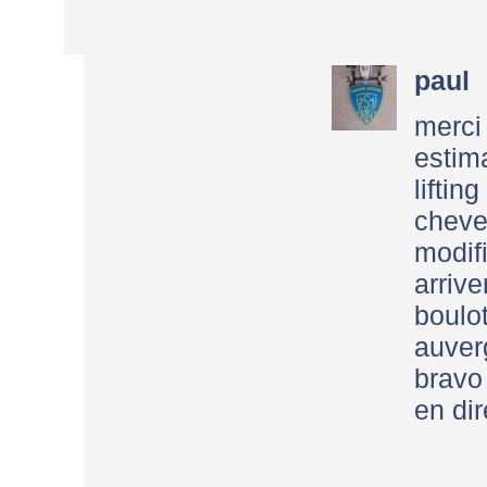
paul
merc
estim
lif
cheve
modi
arriv
boulo
auverg
bravo
en di