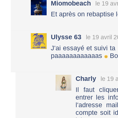
Miomobeach
le 19 av
Et après on rebaptise 
Ulysse 63
le 19 avril 
J'ai essayé et suivi 
paaaaaaaaaaaas
Bou
Charly
le 19 
Il faut cliqu
entrer les in
l'adresse ma
compte soit id