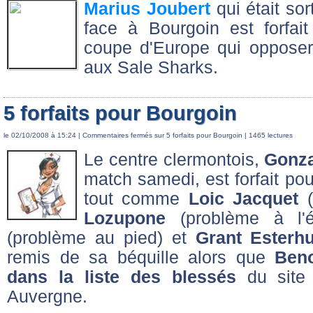
Marius Joubert
qui était so
face à Bourgoin est forfai
coupe d'Europe qui oppose
aux Sale Sharks.
5 forfaits pour Bourgoin
le 02/10/2008 à 15:24 |
Commentaires fermés
sur 5 forfaits pour Bourgoin
| 1465 lectures
Le centre clermontois,
Gonza
match samedi, est forfait po
tout comme
Loic Jacquet
(
Lozupone
(problème à l'
(problème au pied) et
Grant Esterh
remis de sa béquille alors que
Beno
dans la liste des blessés
du site 
Auvergne.