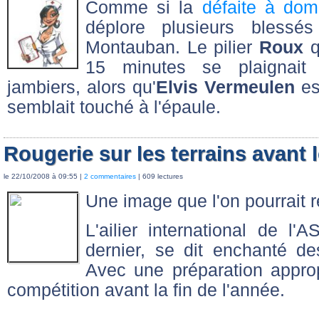
Comme si la
défaite à dom
déplore plusieurs bless
Montauban. Le pilier
Roux
q
15 minutes se plaignait
jambiers, alors qu'
Elvis Vermeulen
est
semblait touché à l'épaule.
Rougerie sur les terrains avant 
le 22/10/2008 à 09:55 |
2 commentaires
| 609 lectures
Une image que l'on pourrait 
L'ailier international de l
dernier, se dit enchanté des
Avec une préparation appropr
compétition avant la fin de l'année.