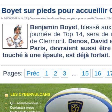
Boyet sur pieds pour accueillir
le 30/09/2008 à 14:29 |
Commentaires fermés
sur Boyet sur pieds pour accueillir Clermont
| 284
Benjamin Boyet
, blessé aux
journée de Top 14, sera de 
de Clermont.
Denos, David e
Paris, devraient aussi être
touché à une épaule, est déjà forfait.
Pages:
Préc
1
2
3
...
15
16
1
LES CYBERVULCANS
Qui sommes-nous ?
Contactez-nous