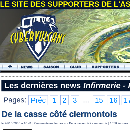
LE SITE DES SUPPORTERS DE L'
.
Les dernières news
Infirmerie -
Pages:
Préc
1
2
3
...
15
16
1
De la casse côté clermontois
le 26/10/2008 à 10:41 |
Commentaires fermés
sur De la casse côté clermontois
| 1050 lectures