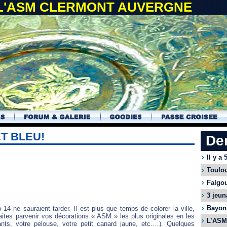
 L'ASM CLERMONT AUVERGNE
T BLEU!
De
Il y a
Toulou
Falgou
3 jeun
Bayonn
4 ne sauraient tarder. Il est plus que temps de colorer la ville,
aites parvenir vos décorations « ASM » les plus originales en les
L’ASM 
ants, votre pelouse, votre petit canard jaune, etc….). Quelques