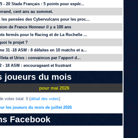
 - 20 Stade Français : 5 points pour espér...
rrand, cent ans au sommet.
 les pensées des Cybervulcans pour les proc...
on de France Honneur il y a 100 ans
ts fermés pour le Racing et de La Rochelle ...
quoi le projet ?
e 31 -18 ASM : 8 défaites en 10 matchs et a...
lleta et Urios : convaincus par l’apport d...
 - 18 ASM : encourageant et frustrant
s joueurs du mois
pour mai 2026
e votes total: 0 (
détail des votes
)
ur les joueurs du mois de juillet 2026
ns Facebook