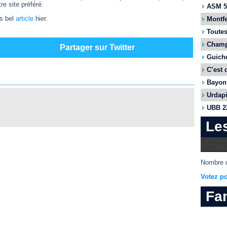
re site préféré.
ASM 55
ès bel
article
hier.
Montfe
Toutes
Champi
Partager sur Twitter
Guiche
C’est 
Bayonn
Urdapi
UBB 22
Le
Nombre d
Votez po
Fa