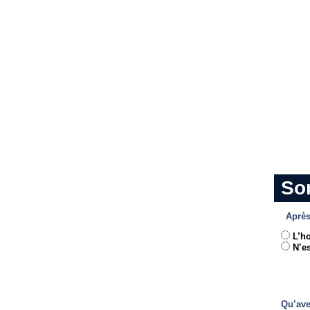
So
Après
L’h
N’es
Qu’ave