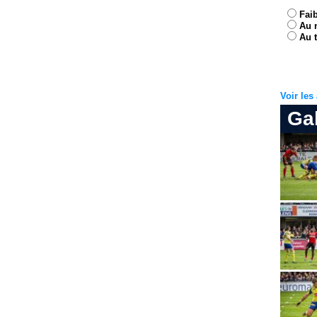
Fai
Au 
Au t
Voir le
Ga