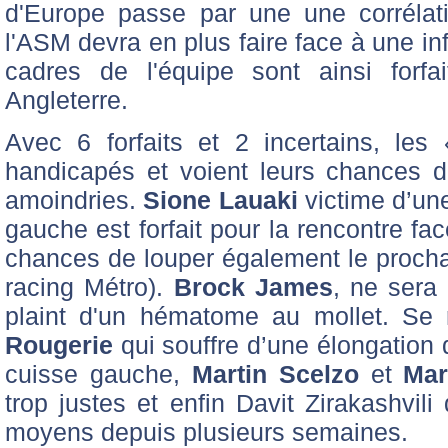
d'Europe passe par une une corrélat
l'ASM devra en plus faire face à une inf
cadres de l'équipe sont ainsi forf
Angleterre.
Avec 6 forfaits et 2 incertains, les
handicapés et voient leurs chances d
amoindries.
Sione Lauaki
victime d’une
gauche est forfait pour la rencontre fa
chances de louper également le procha
racing Métro).
Brock James
, ne sera
plaint d'un hématome au mollet. Se r
Rougerie
qui souffre d’une élongation 
cuisse gauche,
Martin Scelzo
et
Mar
trop justes et enfin Davit Zirakashvil
moyens depuis plusieurs semaines.