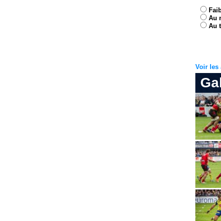
Fai
Au 
Au t
Voir le
Ga