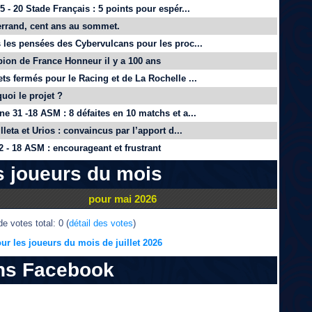
 - 20 Stade Français : 5 points pour espér...
rrand, cent ans au sommet.
 les pensées des Cybervulcans pour les proc...
on de France Honneur il y a 100 ans
ts fermés pour le Racing et de La Rochelle ...
quoi le projet ?
e 31 -18 ASM : 8 défaites en 10 matchs et a...
lleta et Urios : convaincus par l’apport d...
 - 18 ASM : encourageant et frustrant
s joueurs du mois
pour mai 2026
e votes total: 0 (
détail des votes
)
ur les joueurs du mois de juillet 2026
ns Facebook