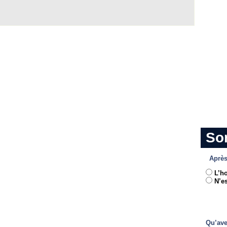
So
Après
L’h
N’es
Qu’ave