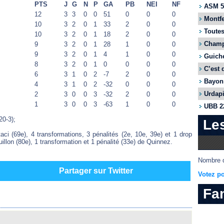
PTS
J
G
N
P
GA
PB
NEI
NF
ASM 55
12
3
3
0
0
51
0
0
0
Montfe
10
3
2
0
1
33
2
0
0
Toutes
10
3
2
0
1
18
2
0
0
Champi
9
3
2
0
1
28
1
0
0
9
3
2
0
1
4
1
0
0
Guiche
8
3
2
0
1
0
0
0
0
C’est 
6
3
1
0
2
-7
2
0
0
Bayonn
4
3
1
0
2
-32
0
0
0
Urdapi
2
3
0
0
3
-32
2
0
0
1
3
0
0
3
-63
1
0
0
UBB 22
0-3);
Le
aci (69e), 4 transformations, 3 pénalités (2e, 10e, 39e) et 1 drop
illon (80e), 1 transformation et 1 pénalité (33e) de Quinnez.
Nombre d
Partager sur Twitter
Votez po
Fa