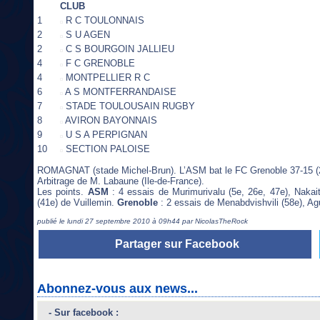
CLUB
1
R C TOULONNAIS
2
S U AGEN
2
C S BOURGOIN JALLIEU
4
F C GRENOBLE
4
MONTPELLIER R C
6
A S MONTFERRANDAISE
7
STADE TOULOUSAIN RUGBY
8
AVIRON BAYONNAIS
9
U S A PERPIGNAN
10
SECTION PALOISE
ROMAGNAT (stade Michel-Brun). L’ASM bat le FC Grenoble 37-15 (2
Arbitrage de M. Labaune (Ile-de-France).
Les points.
ASM
: 4 essais de Murimurivalu (5e, 26e, 47e), Nakait
(41e) de Vuillemin.
Grenoble
: 2 essais de Menabdvishvili (58e), Agu
publié le lundi 27 septembre 2010 à 09h44 par NicolasTheRock
Partager sur Facebook
Abonnez-vous aux news...
- Sur facebook :