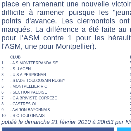
place en ramenant une nouvelle victoire
difficile à ramener puisque les "jeu
points d'avance. Les clermontois on
marqués. La différence a été faite au 
pour l'ASM contre 1 pour les hérault
l'ASM, une pour Montpellier).
CLUB
1
A S MONTFERRANDAISE
2
S U AGEN
3
U S A PERPIGNAN
4
STADE TOULOUSAIN RUGBY
5
MONTPELLIER R C
6
SECTION PALOISE
7
C A BRIVISTE CORREZE
8
CASTRES OL
9
AVIRON BAYONNAIS
10
R C TOULONNAIS
publié le dimanche 21 février 2010 à 20h53 par 