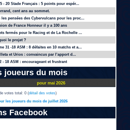
 - 20 Stade Français : 5 points pour espér...
rrand, cent ans au sommet.
 les pensées des Cybervulcans pour les proc...
on de France Honneur il y a 100 ans
ts fermés pour le Racing et de La Rochelle ...
quoi le projet ?
e 31 -18 ASM : 8 défaites en 10 matchs et a...
lleta et Urios : convaincus par l’apport d...
 - 18 ASM : encourageant et frustrant
s joueurs du mois
pour mai 2026
e votes total: 0 (
détail des votes
)
ur les joueurs du mois de juillet 2026
ns Facebook