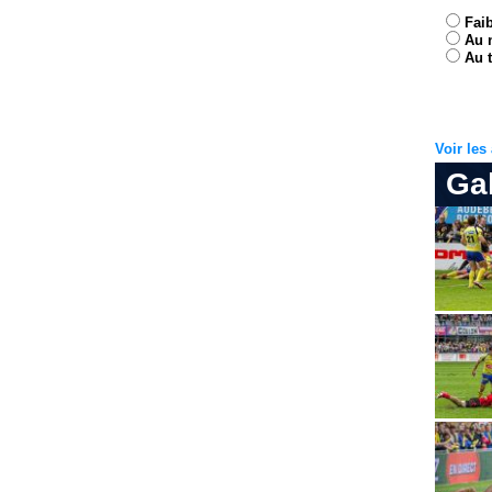
Fai
Au 
Au t
Voir le
Ga