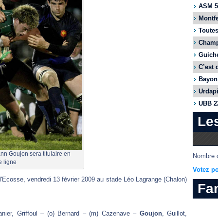
ASM 55
Montfe
Toutes
Champi
Guiche
C’est 
Bayonn
Urdapi
UBB 22
Le
n Goujon sera titulaire en
Nombre d
e ligne
Votez po
'Ecosse, vendredi 13 février 2009 au stade Léo Lagrange (Chalon)
Fa
r, Griffoul – (o) Bernard – (m) Cazenave –
Goujon
, Guillot,