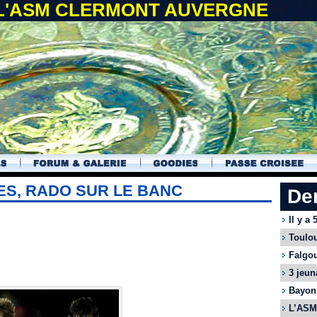
 L'ASM CLERMONT AUVERGNE
ES, RADO SUR LE BANC
De
Il y a
Toulou
Falgou
3 jeun
Bayonn
L’ASM 