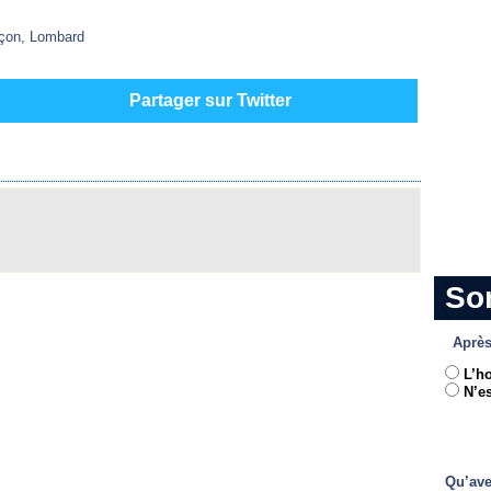
nçon, Lombard
Partager sur Twitter
So
Après
L’h
N’es
Qu’ave