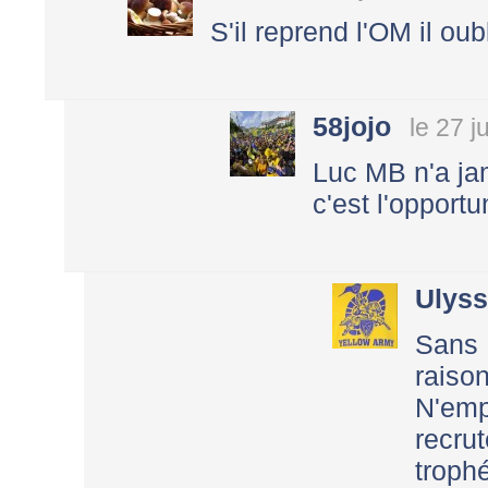
S'il reprend l'OM il oub
58jojo
le 27 j
Luc MB n'a ja
c'est l'opportun
Ulys
Sans 
raiso
N'emp
recru
troph