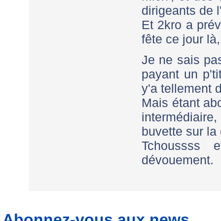
dirigeants de l
Et 2kro a pré
fête ce jour là,
Je ne sais p
payant un p'ti
y'a tellement 
Mais étant ab
intermédiair
buvette sur la 
Tchoussss 
dévouement.
Abonnez-vous aux news...