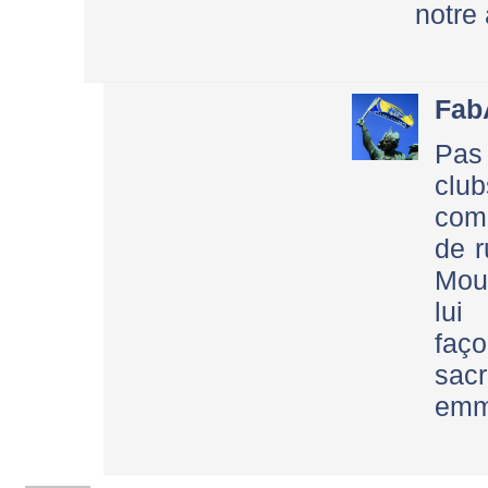
notre 
Fab
Pas
clu
comp
de r
Mour
lui
faç
sacr
emme