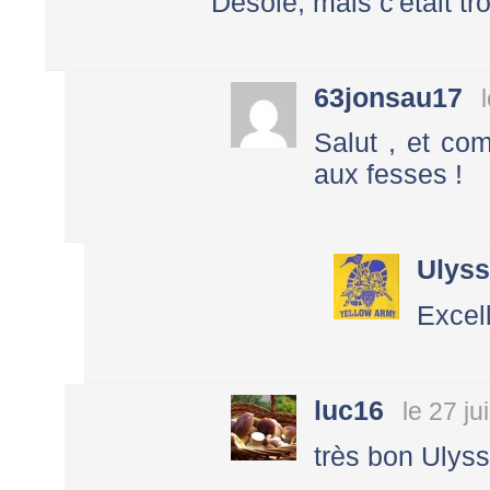
Désolé, mais c'était tr
63jonsau17
Salut , et co
aux fesses !
Ulys
Excell
luc16
le 27 j
très bon Ulys