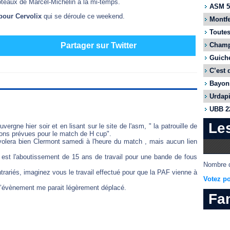
poteaux de Marcel-Michelin à la mi-temps.
ASM 55
 pour Cervolix
qui se déroule ce weekend.
Montfe
Toutes
Champi
Partager sur Twitter
Guiche
C’est 
Bayonn
Urdapi
UBB 22
Le
ergne hier soir et en lisant sur le site de l'asm, " la patrouille de
ions prévues pour le match de H cup".
volera bien Clermont samedi à l'heure du match , mais aucun lien
 est l'aboutissement de 15 ans de travail pour une bande de fous
Nombre d
riés, imaginez vous le travail effectué pour que la PAF vienne à
Votez po
l’évènement me parait légèrement déplacé.
Fa