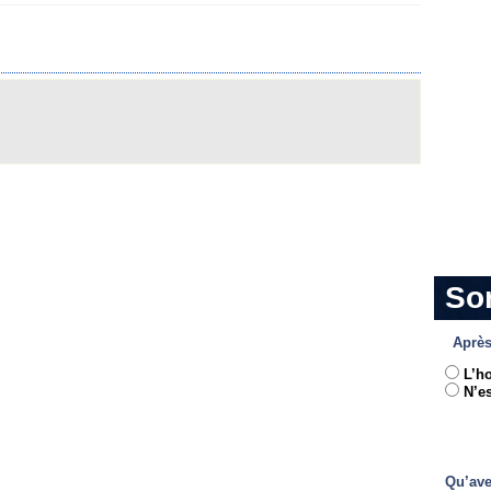
So
Après
L’h
N’es
Qu’ave