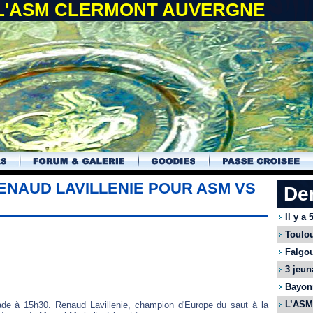
 L'ASM CLERMONT AUVERGNE
ENAUD LAVILLENIE POUR ASM VS
De
Il y a
Toulou
Falgou
3 jeun
Bayonn
L’ASM 
de à 15h30. Renaud Lavillenie, champion d'Europe du saut à la