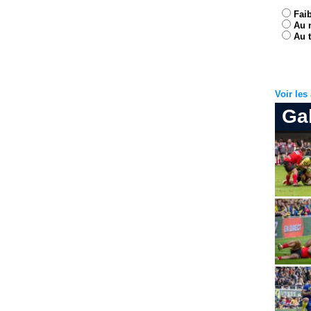
Fai
Au 
Au t
Voir le
Ga