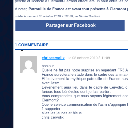
perche et licencié à Clermont-Ferrand effectuera un saut entre les 
A noter,
Patrouille de France est avant tout présente à Clermont
publié le mercredi 06 octobre 2010 à 10h20 par NicolasTheRock
Partager sur Facebook
1 COMMENTAIRE
chriscervolix
le 08 octobre 2010 à 11:09
bonjour,
Quelle ne fut pas notre surprise en regardant FR3 Auv
France survolera le stade dans le cadre des animat
Effectivement la mythique patrouille de France sur
avec l'asm.
L’évènement aura lieu dans le cadre de Cervolix, c
furieux tous bénévoles dont je fais partie .
Vous comprendrez que nous soyons légèrement contra
Clermont?
Que le service communication de l'asm s’approprie 
1 supporter
allez les jaunes et bleus
chris cervolix