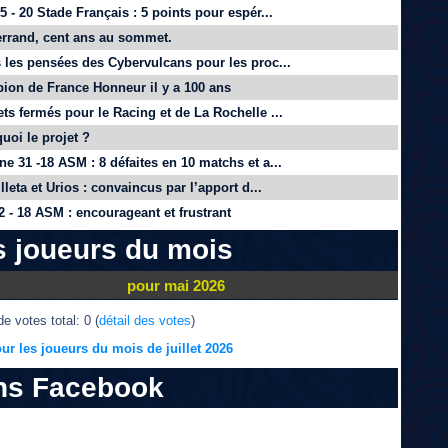
 - 20 Stade Français : 5 points pour espér...
rrand, cent ans au sommet.
 les pensées des Cybervulcans pour les proc...
on de France Honneur il y a 100 ans
ts fermés pour le Racing et de La Rochelle ...
quoi le projet ?
e 31 -18 ASM : 8 défaites en 10 matchs et a...
lleta et Urios : convaincus par l’apport d...
 - 18 ASM : encourageant et frustrant
s joueurs du mois
pour mai 2026
e votes total: 0 (
détail des votes
)
ur les joueurs du mois de juillet 2026
ns Facebook