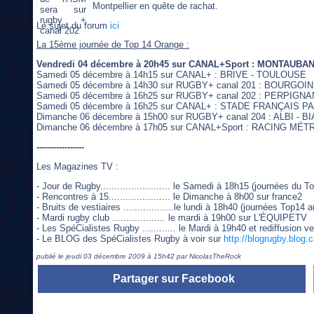
Montpellier en quête de rachat.
Le sujet du forum
ici
La 15ème journée de Top 14 Orange :
Vendredi 04 décembre à 20h45 sur CANAL+Sport : MONTAU
Samedi 05 décembre à 14h15 sur CANAL+ : BRIVE - TOULOUSE
Samedi 05 décembre à 14h30 sur RUGBY+ canal 201 : BOURGOI
Samedi 05 décembre à 16h25 sur RUGBY+ canal 202 : PERPIGN
Samedi 05 décembre à 16h25 sur CANAL+ : STADE FRANÇAIS P
Dimanche 06 décembre à 15h00 sur RUGBY+ canal 204 : ALBI - B
Dimanche 06 décembre à 17h05 sur CANAL+Sport : RACING MÉT
-----------------
Les Magazines TV :
- Jour de Rugby......................... le Samedi à 18h15 (journées d
- Rencontres à 15...................... le Dimanche à 8h00 sur france2
- Bruits de vestiaires ..................le lundi à 18h40 (journées T
- Mardi rugby club ................... le mardi à 19h00 sur L'ÉQUIPETV
- Les SpéCialistes Rugby ............ le Mardi à 19h40 et rediffus
- Le BLOG des SpéCialistes Rugby à voir sur
http://blogrugby.blog.
publié le jeudi 03 décembre 2009 à 15h42 par NicolasTheRock
Partager sur Facebook