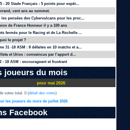
 - 20 Stade Français : 5 points pour espér...
rrand, cent ans au sommet.
 les pensées des Cybervulcans pour les proc...
on de France Honneur il y a 100 ans
ts fermés pour le Racing et de La Rochelle ...
quoi le projet ?
e 31 -18 ASM : 8 défaites en 10 matchs et a...
lleta et Urios : convaincus par l’apport d...
 - 18 ASM : encourageant et frustrant
s joueurs du mois
pour mai 2026
e votes total: 0 (
détail des votes
)
ur les joueurs du mois de juillet 2026
ns Facebook