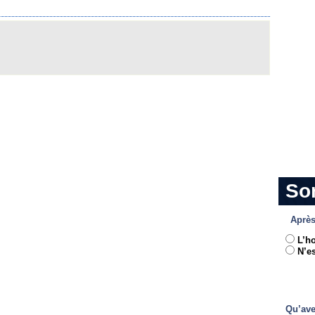
So
Après
L’h
N’es
Qu’ave