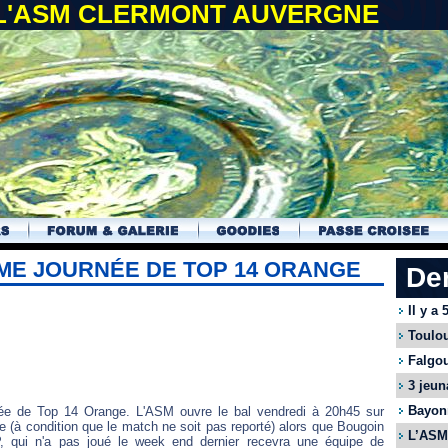
 L'ASM CLERMONT AUVERGNE
ME JOURNÉE DE TOP 14 ORANGE
De
Il y a
Toulou
Falgou
3 jeun
Bayonn
née de Top 14 Orange. L'ASM ouvre le bal vendredi à 20h45 sur
e (à condition que le match ne soit pas reporté) alors que Bougoin
L’ASM 
P, qui n'a pas joué le week end dernier recevra une équipe de