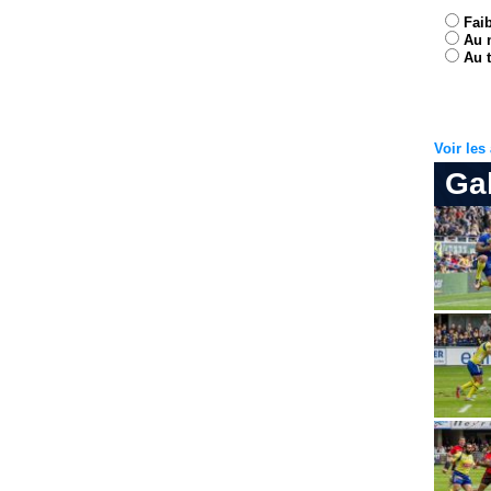
Fai
Au 
Au t
Voir le
Ga