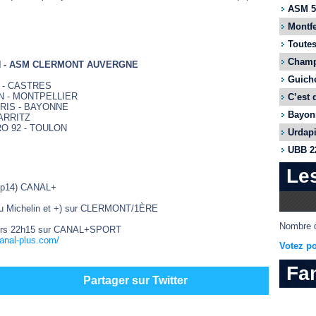
ASM 55
Montfe
Toutes
Champi
BAN - ASM CLERMONT AUVERGNE
Guiche
N - CASTRES
AN - MONTPELLIER
C’est 
ARIS - BAYONNE
Bayonn
IARRITZ
RO 92 - TOULON
Urdapi
UBB 22
Le
u Top14) CANAL+
op14 au Michelin et +) sur CLERMONT/1ÈRE
Nombre d
ion vers 22h15 sur CANAL+SPORT
canal-plus.com/
Votez po
Fa
Partager sur Twitter