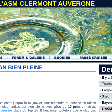
 L'ASM CLERMONT AUVERGNE
AN BIEN PLEINE
De
Il y a
Toulou
Falgou
3 jeun
Bayonn
atienter jusqu'à la mi-janvier pour reprendre du service en raison
 du club landais est bien pleine avec
plus de 10 pensionnaires
.
L’ASM 
a
dernière place
du Top 14. Il faut noter toutefois que le club des