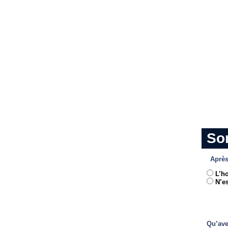
So
Après
L’h
N’es
Qu’ave