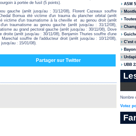
urgoin à portée de fusil (5 points).
ASM 55
ou gauche (arrêt jusqu'au : 31/12/08), Florent Cazeaux souffre
Montfe
hedal Bornua été victime d'un trauma du plancher orbital (arrêt
Toutes
té victime d'un traumatisme à la cheville et au genou droit (arrêt
e d'un traumatisme au genou gauche (arrêt jusqu'au : 31/12/08),
Champi
atisme au grand pectoral gauche (arrêt jusqu'au : 30/11/08), Dove
e droite (arrêt jusqu'au : 30/11/08), Benjamin Thuries souffre d'une
Guiche
 Marechal souffre de l'adducteur droit (arrêt jusqu'au : 10/12/08),
C’est 
 jusqu'au : 15/01/08).
Bayonn
Urdapi
Partager sur Twitter
UBB 22
Le
Nombre d
Votez po
Fa