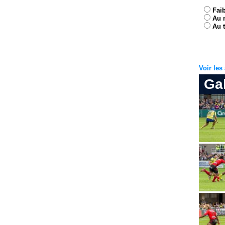
Fai
Au 
Au t
Voir le
Ga