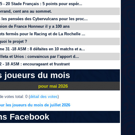
 - 20 Stade Français : 5 points pour espér...
rrand, cent ans au sommet.
 les pensées des Cybervulcans pour les proc...
on de France Honneur il y a 100 ans
ts fermés pour le Racing et de La Rochelle ...
quoi le projet ?
e 31 -18 ASM : 8 défaites en 10 matchs et a...
lleta et Urios : convaincus par l’apport d...
 - 18 ASM : encourageant et frustrant
s joueurs du mois
pour mai 2026
e votes total: 0 (
détail des votes
)
ur les joueurs du mois de juillet 2026
ns Facebook