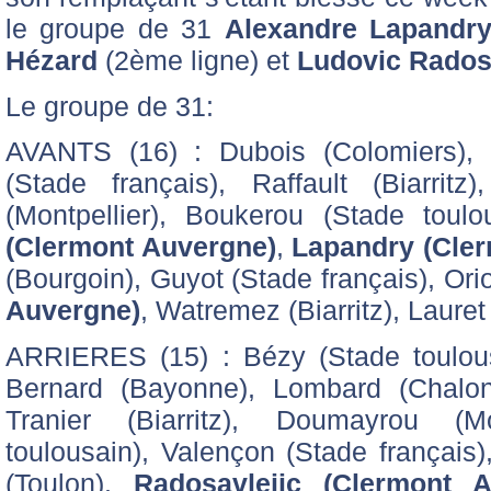
le groupe de 31
Alexandre Lapandr
Hézard
(2ème ligne) et
Ludovic Radosa
Le groupe de 31:
AVANTS (16) : Dubois (Colomiers), Le
(Stade français), Raffault (Biarrit
(Montpellier), Boukerou (Stade toul
(Clermont Auvergne)
,
Lapandry (Cler
(Bourgoin), Guyot (Stade français), Orio
Auvergne)
, Watremez (Biarritz), Lauret 
ARRIERES (15) : Bézy (Stade toulous
Bernard (Bayonne), Lombard (Chalon
Tranier (Biarritz), Doumayrou (M
toulousain), Valençon (Stade français),
(Toulon),
Radosavlejic (Clermont A