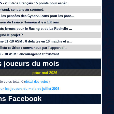
 - 20 Stade Français : 5 points pour espér...
rrand, cent ans au sommet.
 les pensées des Cybervulcans pour les proc...
on de France Honneur il y a 100 ans
ts fermés pour le Racing et de La Rochelle ...
quoi le projet ?
e 31 -18 ASM : 8 défaites en 10 matchs et a...
lleta et Urios : convaincus par l’apport d...
 - 18 ASM : encourageant et frustrant
s joueurs du mois
pour mai 2026
e votes total: 0 (
détail des votes
)
ur les joueurs du mois de juillet 2026
ns Facebook