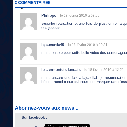
3 COMMENTAIRES
Philippe
le 18 février 2010 à 08:56
Superbe réalisation et une fois de plus, on remarque
ces joueurs.
lejaunardu46
le 18 février 2010 à 10:31
merci encore pour cette belle video des demenageu
le clermontois landais
le 18 février 2010 à 12:21
merci encore une fois a layatollah. je résumerai en
béton . merci à eux qui nous font marquer tant d'essais . alle
Abonnez-vous aux news...
- Sur facebook :