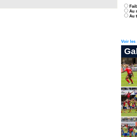
Fai
Au 
Au t
Voir le
Ga