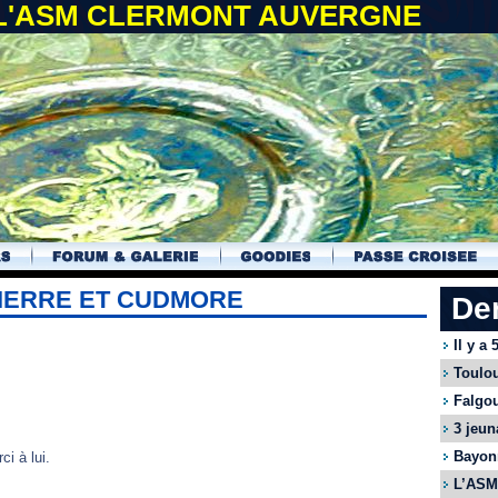
 L'ASM CLERMONT AUVERGNE
PIERRE ET CUDMORE
De
Il y a
Toulou
Falgou
3 jeun
Bayonn
ci à lui.
L’ASM 