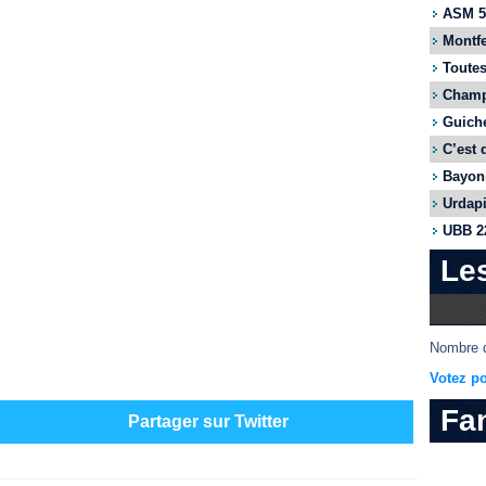
ASM 55
Montfe
Toutes
Champi
Guiche
C’est 
Bayonn
Urdapi
UBB 22
Le
Nombre d
Votez po
Fa
Partager sur Twitter