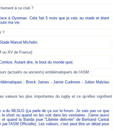
chement à ce club ?
ace à Oyonnax. Cela fait 5 mois que je vais au stade et étant
toute ma vie.
r ?
 Stade Marcel Michelin.
SM ou XV de France)
Corrèze. Autant dire, le bout du monde quoi.
ueurs (actuel/s ou ancien/s) emblématique/s de l’ASM :
mblématiques :
Brock James - Jamie Cudmore - Julien Malzieu
es valeurs les plus importantes du rugby et ce qu’elles signifient
y a du MLSLG (ça parle de ça sur le forum. Je sais pas ce que
s le short ou quand on les voit dans les vestiaires. J'aime aussi
e et quand la Banda joue "Libéréé délivrée" de Bertrand Cantat
 l'ASM Officielle). Les valeurs, c'est peut être un détail pour