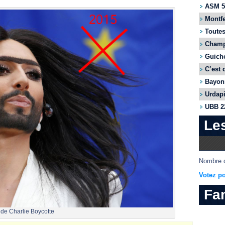
ASM 55
Montfe
Toutes
Champi
Guiche
C’est 
Bayonn
Urdapi
UBB 22
Le
Nombre d
Votez po
Fa
de Charlie Boycotte