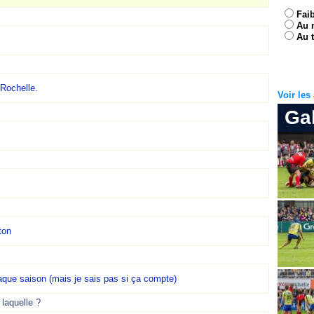
Fai
Au 
Au t
 Rochelle.
Voir le
Ga
ton
chaque saison (mais je sais pas si ça compte)
 laquelle ?