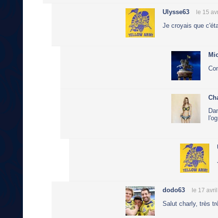
Ulysse63
le 15 av
Je croyais que c'ét
Mi
Con
Cha
Dan
l'o
dodo63
le 17 avri
Salut charly, très t