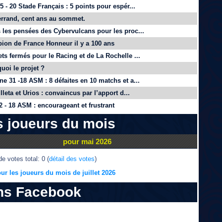
 - 20 Stade Français : 5 points pour espér...
rrand, cent ans au sommet.
 les pensées des Cybervulcans pour les proc...
on de France Honneur il y a 100 ans
ts fermés pour le Racing et de La Rochelle ...
quoi le projet ?
e 31 -18 ASM : 8 défaites en 10 matchs et a...
lleta et Urios : convaincus par l’apport d...
 - 18 ASM : encourageant et frustrant
s joueurs du mois
pour mai 2026
e votes total: 0 (
détail des votes
)
ur les joueurs du mois de juillet 2026
ns Facebook