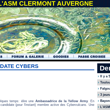
 L'ASM CLERMONT AUVERGNE
IDATE CYBERS
De
Il y a
Toulou
Falgou
3 jeun
Bayonn
elques temps: élire une
Ambassadrice de la Yellow Army
. En
 candidate (pour l'instant) membre active des Cybervulcans. Une
L’ASM 