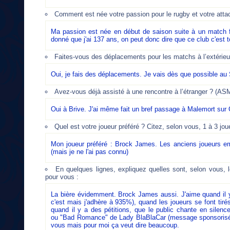
Comment est née votre passion pour le rugby et votre atta
Ma passion est née en début de saison suite à un match f
donné que j'ai 137 ans, on peut donc dire que ce club c'est 
Faites-vous des déplacements pour les matchs à l’extérieu
Oui, je fais des déplacements. Je vais dès que possible au
Avez-vous déjà assisté à une rencontre à l’étranger ? (A
Oui à Brive. J'ai même fait un bref passage à Malemort sur 
Quel est votre joueur préféré ? Citez, selon vous, 1 à 3 jo
Mon joueur préféré :
Brock James.
Les anciens joueurs e
(mais je ne l'ai pas connu)
En quelques lignes, expliquez quelles sont, selon vous, l
pour vous :
La bière évidemment. Brock James aussi. J'aime quand il 
c'est mais j'adhère à 935%), quand les joueurs se font tiré
quand il y a des pétitions, que le public chante en silenc
ou "Bad Romance" de Lady BlaBlaCar (message sponsorisé par
vous mais pour moi ça veut dire beaucoup.