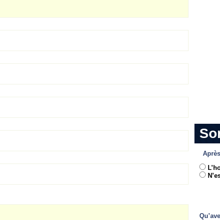
So
Après
L’h
N’es
Qu’ave