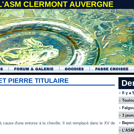
 L'ASM CLERMONT AUVERGNE
T PIERRE TITULAIRE
De
Il y a
Toulou
Falgou
3 jeun
Bayonn
 à cause d'une entorse à la cheville. Il est remplacé dans le XV de
L’ASM 