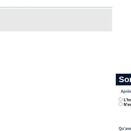
So
Après
L’h
N’es
Qu’ave