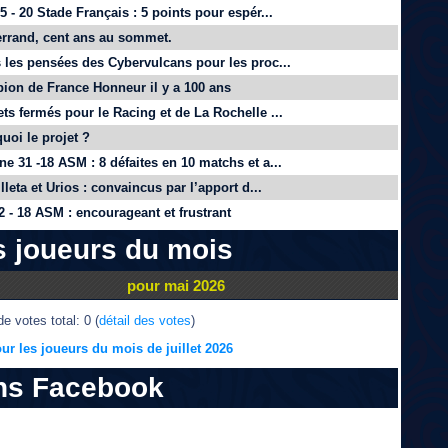
 - 20 Stade Français : 5 points pour espér...
rrand, cent ans au sommet.
 les pensées des Cybervulcans pour les proc...
on de France Honneur il y a 100 ans
ts fermés pour le Racing et de La Rochelle ...
quoi le projet ?
e 31 -18 ASM : 8 défaites en 10 matchs et a...
lleta et Urios : convaincus par l’apport d...
 - 18 ASM : encourageant et frustrant
s joueurs du mois
pour mai 2026
e votes total: 0 (
détail des votes
)
ur les joueurs du mois de juillet 2026
ns Facebook