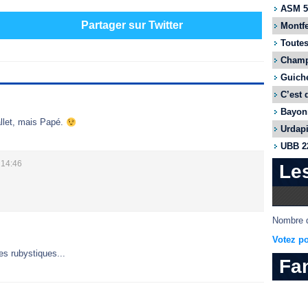
ASM 55
Partager sur Twitter
Montfe
Toutes
Champi
Guiche
C’est 
Bayonn
Nallet, mais Papé.
Urdapi
UBB 22
 14:46
Le
Nombre d
Votez po
es rubystiques...
Fa