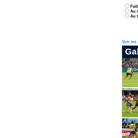
Fai
Au 
Au t
Voir le
Ga